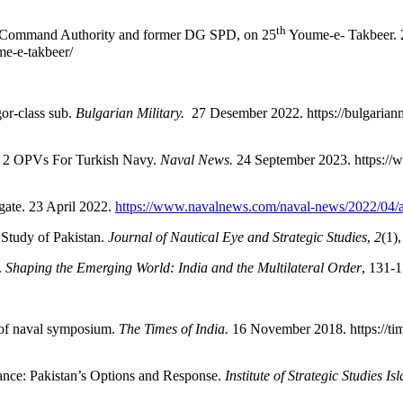
th
al Command Authority and former DG SPD, on 25
Youme-e- Takbeer. 2
e-e-takbeer/
or-class sub.
Bulgarian Military.
27 Desember 2022. https://bulgarianm
es 2 OPVs For Turkish Navy.
Naval News.
24 September 2023. https://
gate. 23 April 2022.
https://www.navalnews.com/naval-news/2022/04/asfa
 Study of Pakistan.
Journal of Nautical Eye and Strategic Studies
,
2
(1)
.
Shaping the Emerging World: India and the Multilateral Order
, 131-1
n of naval symposium.
The Times of India.
16 November 2018. https://tim
nce: Pakistan’s Options and Response.
Institute of Strategic Studies 