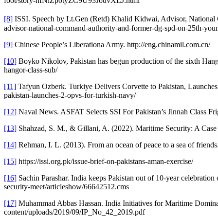
foot/story-nfNiZp0tyZC9U93JouvXLJ.html
[8]
ISSI. Speech by Lt.Gen (Retd) Khalid Kidwai, Advisor, Nation
advisor-national-command-authority-and-former-dg-spd-on-25th-youm
[9]
Chinese People’s Liberationa Army. http://eng.chinamil.com.cn/
[10]
Boyko Nikolov, Pakistan has begun production of the sixth Hang
hangor-class-sub/
[11]
Tafyun Ozberk. Turkiye Delivers Corvette to Pakistan, Launch
pakistan-launches-2-opvs-for-turkish-navy/
[12]
Naval News. ASFAT Selects SSI For Pakistan’s Jinnah Class Fri
[13]
Shahzad, S. M., & Gillani, A. (2022). Maritime Security: A Case
[14]
Rehman, I. L. (2013). From an ocean of peace to a sea of friends
[15]
https://issi.org.pk/issue-brief-on-pakistans-aman-exercise/
[16]
Sachin Parashar. India keeps Pakistan out of 10-year celebratio
security-meet/articleshow/66642512.cms
[17]
Muhammad Abbas Hassan. India Initiatives for Maritime Domina
content/uploads/2019/09/IP_No_42_2019.pdf