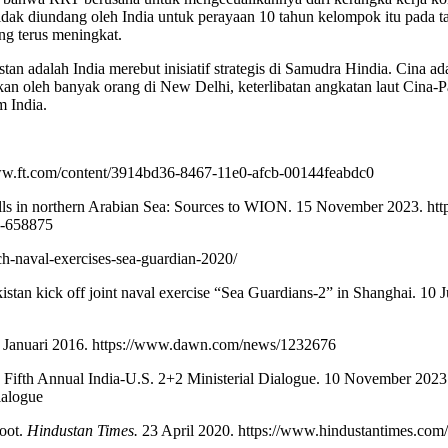
ak diundang oleh India untuk perayaan 10 tahun kelompok itu pada t
g terus meningkat.
stan adalah India merebut inisiatif strategis di Samudra Hindia. Cina a
oleh banyak orang di New Delhi, keterlibatan angkatan laut Cina-Pak
m India.
//www.ft.com/content/3914bd36-8467-11e0-afcb-00144feabdc0
drills in northern Arabian Sea: Sources to WION. 15 November 2023. h
on-658875
h-naval-exercises-sea-guardian-2020/
istan kick off joint naval exercise “Sea Guardians-2” in Shanghai. 10 
3 Januari 2016. https://www.dawn.com/news/1232676
t: Fifth Annual India-U.S. 2+2 Ministerial Dialogue. 10 November 2023
ialogue
foot.
Hindustan Times.
23 April 2020. https://www.hindustantimes.com/