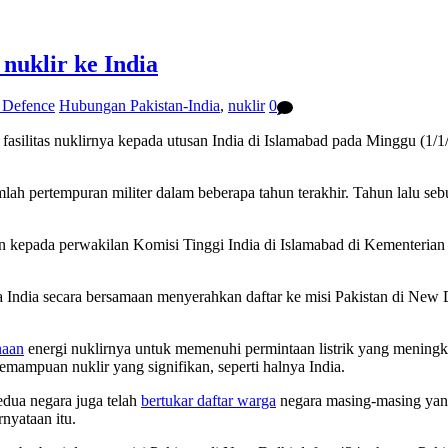
 nuklir ke India
d Defence
Hubungan Pakistan-India
,
nuklir
0
fasilitas nuklirnya kepada utusan India di Islamabad pada Minggu (1/1/
lah pertempuran militer dalam beberapa tahun terakhir. Tahun lalu seb
ahkan kepada perwakilan Komisi Tinggi India di Islamabad di Kementerian
 India secara bersamaan menyerahkan daftar ke misi Pakistan di New D
naan
energi nuklirnya untuk memenuhi permintaan listrik yang meningkat
mampuan nuklir yang signifikan, seperti halnya India.
edua negara juga telah
bertukar daftar warga
negara masing-masing yang 
rnyataan itu.