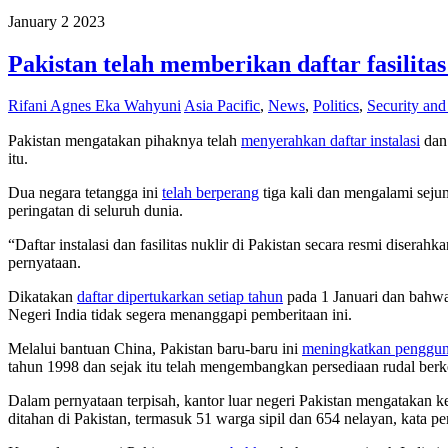
January
2
2023
Pakistan telah memberikan daftar fasilitas
Rifani Agnes Eka Wahyuni
Asia Pacific
,
News
,
Politics
,
Security an
Pakistan mengatakan pihaknya telah
menyerahkan daftar instalasi
dan 
itu.
Dua negara tetangga ini
telah berperang
tiga kali dan mengalami sejum
peringatan di seluruh dunia.
“Daftar instalasi dan fasilitas nuklir di Pakistan secara resmi diser
pernyataan.
Dikatakan
daftar dipertukarkan setiap tahun
pada 1 Januari dan bahwa
Negeri India tidak segera menanggapi pemberitaan ini.
Melalui bantuan China, Pakistan baru-baru ini
meningkatkan penggu
tahun 1998 dan sejak itu telah mengembangkan persediaan rudal berke
Dalam pernyataan terpisah, kantor luar negeri Pakistan mengatakan k
ditahan di Pakistan, termasuk 51 warga sipil dan 654 nelayan, kata pe