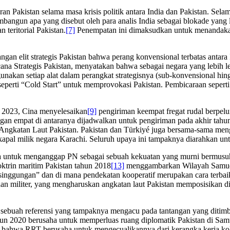
 Pakistan selama masa krisis politik antara India dan Pakistan. Sela
angun apa yang disebut oleh para analis India sebagai blokade yang lo
teritorial Pakistan.
[7]
Penempatan ini dimaksudkan untuk menandakan t
ngan elit strategis Pakistan bahwa perang konvensional terbatas antara
a Strategis Pakistan, menyatakan bahwa sebagai negara yang lebih lemah
akan setiap alat dalam perangkat strategisnya (sub-konvensional hin
eperti “Cold Start” untuk memprovokasi Pakistan. Pembicaraan seperti 
 2023, Cina menyelesaikan
[9]
pengiriman keempat fregat rudal berpelu
an empat di antaranya dijadwalkan untuk pengiriman pada akhir tahun
ngkatan Laut Pakistan. Pakistan dan Türkiyé juga bersama-sama meng
n kapal milik negara Karachi. Seluruh upaya ini tampaknya diarahkan 
ia untuk menganggap PN sebagai sebuah kekuatan yang murni bermusuha
ktrin maritim Pakistan tahun 2018
[13]
menggambarkan Wilayah Samudra
singgungan” dan di mana pendekatan kooperatif merupakan cara terbaik 
an militer, yang mengharuskan angkatan laut Pakistan memposisikan d
 sebuah referensi yang tampaknya mengacu pada tantangan yang ditim
n 2020 berusaha untuk memperluas ruang diplomatik Pakistan di Samudr
dari bahwa RRT berusaha untuk mengecualikannya dari kerangka kerja 