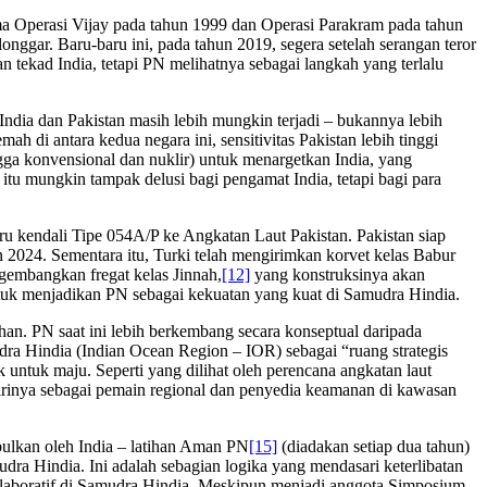
ma Operasi Vijay pada tahun 1999 dan Operasi Parakram pada tahun
nggar. Baru-baru ini, pada tahun 2019, segera setelah serangan teror
ekad India, tetapi PN melihatnya sebagai langkah yang terlalu
 India dan Pakistan masih lebih mungkin terjadi – bukannya lebih
 di antara kedua negara ini, sensitivitas Pakistan lebih tinggi
gga konvensional dan nuklir) untuk menargetkan India, yang
itu mungkin tampak delusi bagi pengamat India, tetapi bagi para
ru kendali Tipe 054A/P ke Angkatan Laut Pakistan. Pakistan siap
 2024. Sementara itu, Turki telah mengirimkan korvet kelas Babur
embangkan fregat kelas Jinnah,
[12]
yang konstruksinya akan
untuk menjadikan PN sebagai kekuatan yang kuat di Samudra Hindia.
n. PN saat ini lebih berkembang secara konseptual daripada
 Hindia (Indian Ocean Region – IOR) sebagai “ruang strategis
untuk maju. Seperti yang dilihat oleh perencana angkatan laut
irinya sebagai pemain regional dan penyedia keamanan di kawasan
bulkan oleh India – latihan Aman PN
[15]
(diadakan setiap dua tahun)
a Hindia. Ini adalah sebagian logika yang mendasari keterlibatan
kolaboratif di Samudra Hindia. Meskipun menjadi anggota Simposium