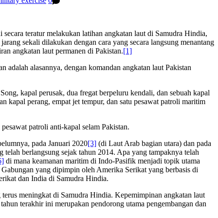
military exercise
0
secara teratur melakukan latihan angkatan laut di Samudra Hindia,
n jarang sekali dilakukan dengan cara yang secara langsung menantang
iran angkatan laut permanen di Pakistan.
[1]
tan adalah alasannya, dengan komandan angkatan laut Pakistan
Song, kapal perusak, dua fregat berpeluru kendali, dan sebuah kapal
kapal perang, empat jet tempur, dan satu pesawat patroli maritim
pesawat patroli anti-kapal selam Pakistan.
ebelumnya, pada Januari 2020
[3]
(di Laut Arab bagian utara) dan pada
ang telah berlangsung sejak tahun 2014. Apa yang tampaknya telah
6]
di mana keamanan maritim di Indo-Pasifik menjadi topik utama
Gabungan yang dipimpin oleh Amerika Serikat yang berbasis di
erikat dan India di Samudra Hindia.
 terus meningkat di Samudra Hindia. Kepemimpinan angkatan laut
a tahun terakhir ini merupakan pendorong utama pengembangan dan