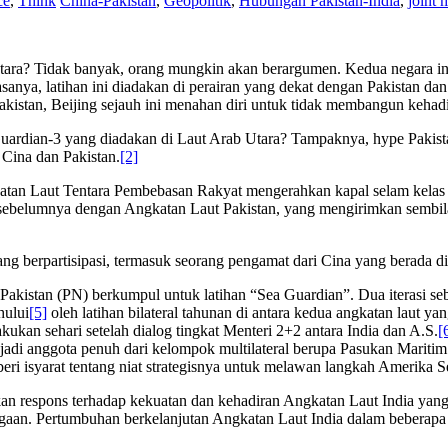
ce
,
Think
China-Pakistan
,
Geopolitik
,
Hubungan Pakistan-India
,
joint 
Utara? Tidak banyak, orang mungkin akan berargumen. Kedua negara ini 
asanya, latihan ini diadakan di perairan yang dekat dengan Pakistan da
Pakistan, Beijing sejauh ini menahan diri untuk tidak membangun kehad
a Guardian-3 yang diadakan di Laut Arab Utara? Tampaknya, hype Pakis
 Cina dan Pakistan.
[2]
ngkatan Laut Tentara Pembebasan Rakyat mengerahkan kapal selam kelas 
ebelumnya dengan Angkatan Laut Pakistan, yang mengirimkan sembilan 
ng berpartisipasi, termasuk seorang pengamat dari Cina yang berada di 
Pakistan (PN) berkumpul untuk latihan “Sea Guardian”. Dua iterasi s
hului
[5]
oleh latihan bilateral tahunan di antara kedua angkatan laut y
kukan sehari setelah dialog tingkat Menteri 2+2 antara India dan A.S.
[
 anggota penuh dari kelompok multilateral berupa Pasukan Maritim 
eri isyarat tentang niat strategisnya untuk melawan langkah Amerika S
n respons terhadap kekuatan dan kehadiran Angkatan Laut India yang
gaan. Pertumbuhan berkelanjutan Angkatan Laut India dalam beberap