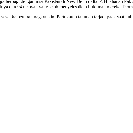
a berbagi dengan misi Pakistan di New Delhi daftar 434 tahanan Pakist
nya dan 94 nelayan yang telah menyelesaikan hukuman mereka. Perminta
sesat ke perairan negara lain. Pertukaran tahunan terjadi pada saat hu