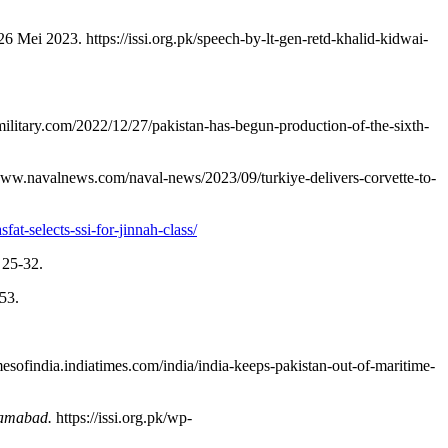
6 Mei 2023. https://issi.org.pk/speech-by-lt-gen-retd-khalid-kidwai-
ilitary.com/2022/12/27/pakistan-has-begun-production-of-the-sixth-
www.navalnews.com/naval-news/2023/09/turkiye-delivers-corvette-to-
t-selects-ssi-for-jinnah-class/
, 25-32.
53.
esofindia.indiatimes.com/india/india-keeps-pakistan-out-of-maritime-
Islamabad.
https://issi.org.pk/wp-