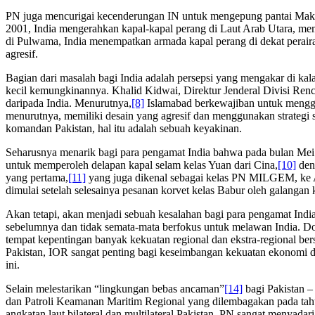
PN juga mencurigai kecenderungan IN untuk mengepung pantai Makran
2001, India mengerahkan kapal-kapal perang di Laut Arab Utara, memb
di Pulwama, India menempatkan armada kapal perang di dekat perairan 
agresif.
Bagian dari masalah bagi India adalah persepsi yang mengakar di kala
kecil kemungkinannya. Khalid Kidwai, Direktur Jenderal Divisi Rencan
daripada India. Menurutnya,
[8]
Islamabad berkewajiban untuk menggun
menurutnya, memiliki desain yang agresif dan menggunakan strategi s
komandan Pakistan, hal itu adalah sebuah keyakinan.
Seharusnya menarik bagi para pengamat India bahwa pada bulan Mei
untuk memperoleh delapan kapal selam kelas Yuan dari Cina,
[10]
deng
yang pertama,
[11]
yang juga dikenal sebagai kelas PN MILGEM, ke A
dimulai setelah selesainya pesanan korvet kelas Babur oleh galanga
Akan tetapi, akan menjadi sebuah kesalahan bagi para pengamat Ind
sebelumnya dan tidak semata-mata berfokus untuk melawan India. Do
tempat kepentingan banyak kekuatan regional dan ekstra-regional ber
Pakistan, IOR sangat penting bagi keseimbangan kekuatan ekonomi d
ini.
Selain melestarikan “lingkungan bebas ancaman”
[14]
bagi Pakistan –
dan Patroli Keamanan Maritim Regional yang dilembagakan pada tahu
angkatan laut bilateral dan multilateral Pakistan. PN sangat menya