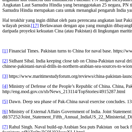
Angkatan Laut Samudra Hindia yang beranggotakan 25 negara, PN tid
Samudra Hindia merupakan cara untuk menangkal pengaruh India yan
Hal terakhir yang ingin dilihat oleh para perencana angkatan laut Paki
wilayah pesisir.
[17]
Berlawanan dengan apa yang mungkin dibayangkan 
daripada proyeksi kekuatan Cina (atau Pakistan) di lingkungan mariti
[1]
Financial Times. Pakistan turns to China for naval base. https:
[2]
Sidhant Sibal. India keeping close tab on China-Pakistan naval 
chinese-pakistani-naval-drills-in-northern-arabian-sea-sources-to-wi
[3]
https://www.maritimestudyforum.org/reviews/china-pakistan-launc
[4]
Ministry of Defense of the People’s Republic of China. China, Pak
http://eng.mod.gov.cn/xb/News_213114/TopStories/4915287.html
[5]
Dawn. Deep sea phase of Pak-China naval exercise concludes. 1
[6]
Ministry of External Affairs Government of India. Joint Statemen
dtl/37252/Joint_Statement_Fifth_Annual_IndiaUS_22_Ministerial_D
[7]
Rahul Singh. Naval build-up Arabian Sea puts Pakistan on back 