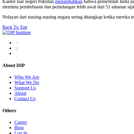
Kantor luar negeri Pakistan
menambahkan
bahwa pemerintah India jug
meminta pembebasan dan pemulangan lebih awal dari 51 tahanan sipil
Nelayan dari masing-masing negara sering ditangkap ketika mereka ter
Back To Top
About DIP
Who We Are
What We Do
Support Us
About
Contact Us
Others
Career
Blog
Log In