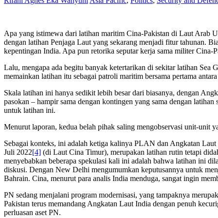
Rifani Agnes Eka Wahyuni
Asia Pacific
,
Politics
,
Security and Defen
Apa yang istimewa dari latihan maritim Cina-Pakistan di Laut Arab 
dengan latihan Penjaga Laut yang sekarang menjadi fitur tahunan. Bi
kepentingan India. Apa pun retorika seputar kerja sama militer Cina-
Lalu, mengapa ada begitu banyak ketertarikan di sekitar latihan Se
memainkan latihan itu sebagai patroli maritim bersama pertama antara
Skala latihan ini hanya sedikit lebih besar dari biasanya, dengan A
pasokan – hampir sama dengan kontingen yang sama dengan latihan s
untuk latihan ini.
Menurut laporan, kedua belah pihak saling mengobservasi unit-unit ya
Sebagai konteks, ini adalah ketiga kalinya PLAN dan Angkatan Laut 
Juli 2022
[4]
(di Laut Cina Timur), merupakan latihan rutin tetapi dida
menyebabkan beberapa spekulasi kali ini adalah bahwa latihan ini dila
diskusi. Dengan New Delhi mengumumkan keputusannya untuk menjadi
Bahrain. Cina, menurut para analis India menduga, sangat ingin memb
PN sedang menjalani program modernisasi, yang tampaknya merupaka
Pakistan terus memandang Angkatan Laut India dengan penuh kecuri
perluasan aset PN.