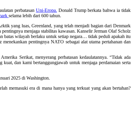
aulatan perbatasan
Uni-Eropa.
Donald Trump berkata bahwa ia tidak
mark
selama lebih dari 600 tahun.
Arktik yang luas, Greenland, yang telah menjadi bagian dari Denmark
 pentingnya menjaga stabilitas kawasan. Kanselir Jerman Olaf Scholz
 batas wilayah berlaku untuk setiap negara… tidak peduli apakah itu
holz menekankan pentingnya NATO sebagai alat utama pertahanan dan
merika Serikat, menyerang perbatasan kedaulatannya. “Tidak ada
ng kuat, dan kami bertanggungjawab untuk menjaga perdamaian serta
anuari 2025 di Washington.
telah memasuki era di mana hanya yang terkuat yang akan bertahan?