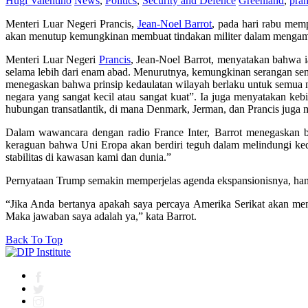
Hugi Valentino
News
,
Politics
,
Security and Defence
Greenland
,
pran
Menteri Luar Negeri Prancis,
Jean-Noel Barrot
, pada hari rabu mem
akan menutup kemungkinan membuat tindakan militer dalam mengam
Menteri Luar Negeri
Prancis
, Jean-Noel Barrot, menyatakan bahwa i
selama lebih dari enam abad. Menurutnya, kemungkinan serangan sema
menegaskan bahwa prinsip kedaulatan wilayah berlaku untuk semua ne
negara yang sangat kecil atau sangat kuat”. Ia juga menyatakan k
hubungan transatlantik, di mana Denmark, Jerman, dan Prancis juga 
Dalam wawancara dengan radio France Inter, Barrot menegaskan 
keraguan bahwa Uni Eropa akan berdiri teguh dalam melindungi ked
stabilitas di kawasan kami dan dunia.”
Pernyataan Trump semakin memperjelas agenda ekspansionisnya, hany
“Jika Anda bertanya apakah saya percaya Amerika Serikat akan men
Maka jawaban saya adalah ya,” kata Barrot.
Back To Top