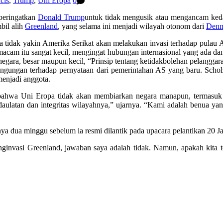
cis
,
Trump
,
Uni Eropa
0
peringatkan
Donald Trump
untuk tidak mengusik atau mengancam ked
bil alih
Greenland
, yang selama ini menjadi wilayah otonom dari
Den
a tidak yakin Amerika Serikat akan melakukan invasi terhadap pulau 
cam itu sangat kecil, mengingat hubungan internasional yang ada dan
gara, besar maupun kecil, “Prinsip tentang ketidakbolehan pelanggaran
ebingungan terhadap pernyataan dari pemerintahan AS yang baru. Sc
menjadi anggota.
bahwa Uni Eropa tidak akan membiarkan negara manapun, termasuk A
aulatan dan integritas wilayahnya,” ujarnya. “Kami adalah benua ya
a dua minggu sebelum ia resmi dilantik pada upacara pelantikan 20 J
ginvasi Greenland, jawaban saya adalah tidak. Namun, apakah kita 