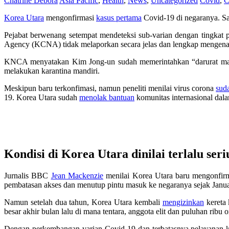
Chatrine Debora
Asia Pacific
,
Health
,
News
,
Uncategorized
Covid
,
C
Korea Utara
mengonfirmasi
kasus pertama
Covid-19 di negaranya. Sa
Pejabat berwenang setempat mendeteksi sub-varian dengan tingkat
Agency (KCNA) tidak melaporkan secara jelas dan lengkap mengenai 
KNCA menyatakan Kim Jong-un sudah memerintahkan “darurat maksi
melakukan karantina mandiri.
Meskipun baru terkonfimasi, namun peneliti menilai virus corona
sud
19. Korea Utara sudah
menolak bantuan
komunitas internasional dal
Kondisi di Korea Utara dinilai terlalu seri
Jurnalis BBC
Jean Mackenzie
menilai Korea Utara baru mengonfirma
pembatasan akses dan menutup pintu masuk ke negaranya sejak Janu
Namun setelah dua tahun, Korea Utara kembali
mengizinkan
kereta 
besar akhir bulan lalu di mana tentara, anggota elit dan puluhan ri
Dengan perkembangan varian Covid-19 dan terbatasnya pelayanan k