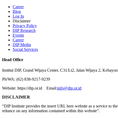
Career
Blog
Log In
Disclaimer
Privacy Policy
DIP Research
Events
Career
DIP Media
Social Services
Head Office
Institut DIP, Grand Wijaya Center, C31/Lt2, Jalan Wijaya 2, Kebayor
Ph/WA: (62) 838-9217-9239
Website: https://dip.or.id Email:
info@dip.or.id
DISCLAIMER
“DIP Institute provides the insert URL here website as a service to the p
reliance on any information contained within this website”.