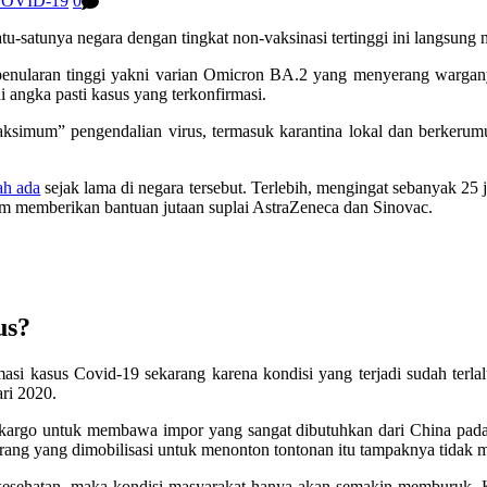
OVID-19
0
tu-satunya negara dengan tingkat non-vaksinasi tertinggi ini langsun
 penularan tinggi yakni varian Omicron BA.2 yang menyerang warga
angka pasti kasus yang terkonfirmasi.
mum” pengendalian virus, termasuk karantina lokal dan berkerumun
ah ada
sejak lama di negara tersebut. Terlebih, mengingat sebanyak 25
am memberikan bantuan jutaan suplai AstraZeneca dan Sinovac.
us?
si kasus Covid-19 sekarang karena kondisi yang terjadi sudah terlal
ari 2020.
kargo untuk membawa impor yang sangat dibutuhkan dari China pada 
bu orang yang dimobilisasi untuk menonton tontonan itu tampaknya tidak
esehatan, maka kondisi masyarakat hanya akan semakin memburuk. K