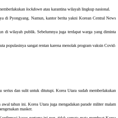
g memberlakukan
lockdown
atau karantina wilayah lingkup nasional.
nya di Pyongyang. Namun, kantor berita yakni Korean Central News
 di wilayah publik. Sebelumnya juga terdapat warga yang diminta
 juta populasinya sangat rentan karena menolak program vaksin Covid-
u serius dan sulit untuk ditutupi. Korea Utara sudah memberlakukan
awal tahun ini. Korea Utara juga mengadakan parade militer malam
 mengenakan masker.
onfirmasi kasus pertama ini pun, tidak semata-mata membuat Korea