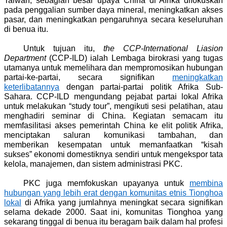
Taiwan, sebagian besar upaya China di Afrika difokuskan
pada penggalian sumber daya mineral, meningkatkan akses
pasar, dan meningkatkan pengaruhnya secara keseluruhan
di benua itu.
Untuk tujuan itu,
the CCP-International Liasion
Department
(CCP-ILD) ialah Lembaga birokrasi yang tugas
utamanya untuk memelihara dan mempromosikan hubungan
partai-ke-partai, secara signifikan
meningkatkan
keterlibatannya
dengan partai-partai politik Afrika Sub-
Sahara. CCP-ILD mengundang pejabat partai lokal Afrika
untuk melakukan “study tour”, mengikuti sesi pelatihan, atau
menghadiri seminar di China. Kegiatan semacam itu
memfasilitasi akses pemerintah China ke elit politik Afrika,
menciptakan saluran komunikasi tambahan, dan
memberikan kesempatan untuk memanfaatkan “kisah
sukses” ekonomi domestiknya sendiri untuk mengekspor tata
kelola, manajemen, dan sistem administrasi PKC.
PKC juga memfokuskan upayanya untuk
membina
hubungan yang lebih erat dengan komunitas etnis Tionghoa
lokal
di Afrika yang jumlahnya meningkat secara signifikan
selama dekade 2000. Saat ini, komunitas Tionghoa yang
sekarang tinggal di benua itu beragam baik dalam hal profesi