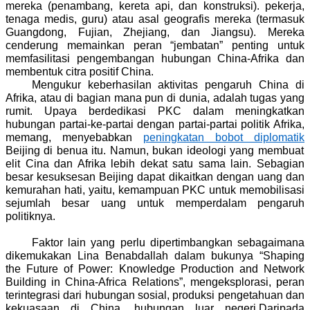
mereka (penambang, kereta api, dan konstruksi). pekerja,
tenaga medis, guru) atau asal geografis mereka (termasuk
Guangdong, Fujian, Zhejiang, dan Jiangsu). Mereka
cenderung memainkan peran “jembatan” penting untuk
memfasilitasi pengembangan hubungan China-Afrika dan
membentuk citra positif China.
Mengukur keberhasilan aktivitas pengaruh China di
Afrika, atau di bagian mana pun di dunia, adalah tugas yang
rumit. Upaya berdedikasi PKC dalam meningkatkan
hubungan partai-ke-partai dengan partai-partai politik Afrika,
memang, menyebabkan
peningkatan bobot diplomatik
Beijing di benua itu. Namun, bukan ideologi yang membuat
elit Cina dan Afrika lebih dekat satu sama lain. Sebagian
besar kesuksesan Beijing dapat dikaitkan dengan uang dan
kemurahan hati, yaitu, kemampuan PKC untuk memobilisasi
sejumlah besar uang untuk memperdalam pengaruh
politiknya.
Faktor lain yang perlu dipertimbangkan sebagaimana
dikemukakan Lina Benabdallah dalam bukunya “Shaping
the Future of Power: Knowledge Production and Network
Building in China-Africa Relations”, mengeksplorasi, peran
terintegrasi dari hubungan sosial, produksi pengetahuan dan
kekuasaan di China. hubungan luar negeri.Daripada