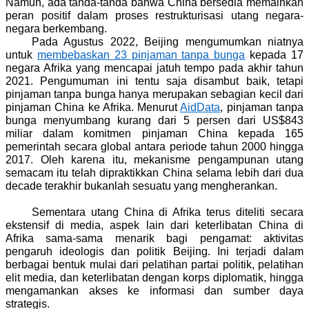
Namun, ada tanda-tanda bahwa China bersedia memainkan
peran positif dalam proses restrukturisasi utang negara-
negara berkembang.
Pada Agustus 2022, Beijing mengumumkan niatnya
untuk
membebaskan 23 pinjaman tanpa bunga
kepada 17
negara Afrika yang mencapai jatuh tempo pada akhir tahun
2021. Pengumuman ini tentu saja disambut baik, tetapi
pinjaman tanpa bunga hanya merupakan sebagian kecil dari
pinjaman China ke Afrika. Menurut
AidData
, pinjaman tanpa
bunga menyumbang kurang dari 5 persen dari US$843
miliar dalam komitmen pinjaman China kepada 165
pemerintah secara global antara periode tahun 2000 hingga
2017. Oleh karena itu, mekanisme pengampunan utang
semacam itu telah dipraktikkan China selama lebih dari dua
decade terakhir bukanlah sesuatu yang mengherankan.
Sementara utang China di Afrika terus diteliti secara
ekstensif di media, aspek lain dari keterlibatan China di
Afrika sama-sama menarik bagi pengamat: aktivitas
pengaruh ideologis dan politik Beijing. Ini terjadi dalam
berbagai bentuk mulai dari pelatihan partai politik, pelatihan
elit media, dan keterlibatan dengan korps diplomatik, hingga
mengamankan akses ke informasi dan sumber daya
strategis.