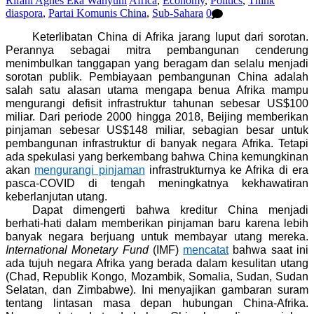
Rifani Agnes Eka Wahyuni
Africa
,
Economy
,
Politics
,
Think
diaspora
,
Partai Komunis China
,
Sub-Sahara
0
Keterlibatan China di Afrika jarang luput dari sorotan.
Perannya sebagai mitra pembangunan cenderung
menimbulkan tanggapan yang beragam dan selalu menjadi
sorotan publik. Pembiayaan pembangunan China adalah
salah satu alasan utama mengapa benua Afrika mampu
mengurangi defisit infrastruktur tahunan sebesar US$100
miliar. Dari periode 2000 hingga 2018, Beijing memberikan
pinjaman sebesar US$148 miliar, sebagian besar untuk
pembangunan infrastruktur di banyak negara Afrika. Tetapi
ada spekulasi yang berkembang bahwa China kemungkinan
akan
mengurangi pinjaman
infrastrukturnya ke Afrika di era
pasca-COVID di tengah meningkatnya kekhawatiran
keberlanjutan utang.
Dapat dimengerti bahwa kreditur China menjadi
berhati-hati dalam memberikan pinjaman baru karena lebih
banyak negara berjuang untuk membayar utang mereka.
International Monetary Fund
(IMF)
mencatat
bahwa saat ini
ada tujuh negara Afrika yang berada dalam kesulitan utang
(Chad, Republik Kongo, Mozambik, Somalia, Sudan, Sudan
Selatan, dan Zimbabwe). Ini menyajikan gambaran suram
tentang lintasan masa depan hubungan China-Afrika.