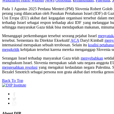
Windriargo Hario Widodo
News
Genosida
,
kemanusiaan
,
Palestina
,
S
Pada 1 Agustus 2025 Perdana Menteri
(PM)
Slovenia Robert Golob
perang yang dilancarkan
oleh
Pasukan Pertahanan Israel (IDF) di G
Uni
Eropa (EU) akibat
dari
kegagalan
organisasi
tersebut
dalam
me
terhadap
Israel
sebagai
respon
terhadap
aksi IDF yang
melanggar
h
sehingga
masyarakat
Gaza tidak bisa
mendapatkan
makanan,
minuma
Menanggapi
perkembangan
tersebut
seorang
pejabat
Israel
menyatak
tersebut
.
Sementara itu
Direktur
Eksekutif
ACA
Daryl Kimball
meny
internasional
merupakan
sebuah
terobosan
. Selain itu
koalisi
petahana
mengkritik
kebijakan
tersebut
karena
mereka
menganggap
Slovenia
s
S
erangan Israel
terhadap
masyarakat
Gaza telah
menyebabkan
setid
menghukum
Israel.
S
lovenia
merupakan
salah
satu
negara
anggota E
mengesahkan
resolusi
yang
mengakui
kedaulatan
negara
Palestina
.
S
Bezalel
Smotrich
sebagai
persona non grata
akibat
dari
retorika
genos
Back To Top
About DIP