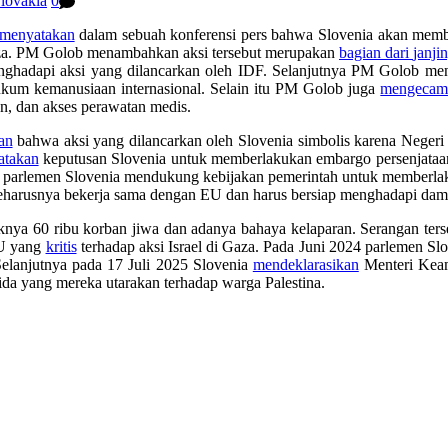
lovakia
0
menyatakan
dalam sebuah konferensi pers bahwa Slovenia akan membe
aza. PM
Golob
menambahkan
aksi
tersebut
merupakan
bagian
dari
janji
nghadapi
aksi yang dilancarkan
oleh
IDF.
Selanjutnya
PM
Golob
me
ukum
kemanusiaan
internasional
.
Selain itu PM
Golob
juga
mengeca
n
,
dan
akses
perawatan
medis
.
an
bahwa aksi yang dilancarkan
oleh
Slovenia
simbolis
karena
Negeri
atakan
keputusan
Slovenia untuk
memberlakukan
embargo
persenjataa
parlemen
Slovenia
mendukung
kebijakan
pemerintah
untuk
memberla
eharusnya
bekerja
sama
dengan
EU
dan
harus
bersiap
menghadapi
dam
aknya
60 ribu korban
jiwa
dan
adanya
bahaya
kelaparan
.
Serangan
ter
U yang
kritis
terhadap
aksi Israel
di Gaza
. Pada Juni 2024
parlemen
Slo
elanjutnya
pada 17
Juli
2025 Slovenia
mendeklarasikan
Menteri
Kea
ida
yang mereka
utarakan
terhadap
warga Palestina.