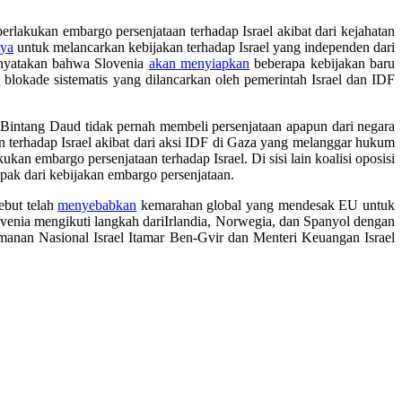
rlakukan embargo persenjataan terhadap Israel
akibat
dari
kejahatan
nya
untuk
melancarkan
kebijakan
terhadap
Israel yang
independen
dari
nyatakan
bahwa Slovenia
akan
menyiapkan
beberapa
kebijakan
baru
m
blokade
sistematis
yang dilancarkan
oleh
pemerintah
Israel
dan
IDF
 Bintang
Daud
tidak pernah
membeli
persenjataan
apapun
dari
negara
n
terhadap
Israel akibat
dari
aksi IDF di Gaza yang
melanggar
hukum
kukan
embargo
persenjataan
terhadap
Israel. Di
sisi
lain
koalisi
oposisi
pak
dari
kebijakan
embargo
persenjataan
.
sebut
telah
menyebabkan
kemarahan
global
yang
mendesak
EU untuk
venia
mengikuti
langkah
dari
Irlandia
, Norwegia,
dan
Spanyol
dengan
manan
Nasional
Israel
Itamar
Ben-
Gvir
dan
Menteri
Keuangan
Israel