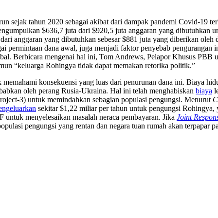
urun sejak tahun 2020 sebagai akibat dari dampak pandemi Covid-19 t
ngumpulkan $636,7 juta dari $920,5 juta anggaran yang dibutuhkan 
dari anggaran yang dibutuhkan sebesar $881 juta yang diberikan oleh 
ai permintaan dana awal, juga menjadi faktor penyebab pengurangan i
obal. Berbicara mengenai hal ini, Tom Andrews, Pelapor Khusus PBB u
un “keluarga Rohingya tidak dapat memakan retorika politik.”
uk memahami konsekuensi yang luas dari penurunan dana ini. Biaya hid
sebabkan oleh perang Rusia-Ukraina. Hal ini telah menghabiskan
biaya
l
oject-3) untuk memindahkan sebagian populasi pengungsi. Menurut
C
engeluarkan
sekitar $1,22 miliar per tahun untuk pengungsi Rohingya,
MF untuk menyelesaikan masalah neraca pembayaran. Jika
Joint Respon
opulasi pengungsi yang rentan dan negara tuan rumah akan terpapar p