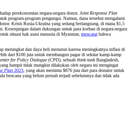
erhadap perekonomian negara-negara donor.
Joint Response Plan
untuk program-program pengungsi. Namun, dana tersebut mengalami
donor. Krisis Rusia-Ukraina yang sedang berlangsung, di mana $1,5
ni. Kesenjangan dalam dukungan untuk para korban di negara-negara
ntuk situasi hak asasi manusia di Myanmar,
mencatat
bahwa
up meningkat dan daya beli menurun karena meningkatnya inflasi di
ebih dari $100 juta untuk membangun pagar di sekitar kamp-kamp
enter for Policy Dialogue
(CPD), sebuah
think tank
Bangladesh,
 yang hampir tidak mungkin dilakukan oleh negara ini mengingat
se Plan
2023
, yang akan meminta $876 juta dari para donator untuk
ada bencana yang belum pernah terjadi sebelumnya dan tidak ada