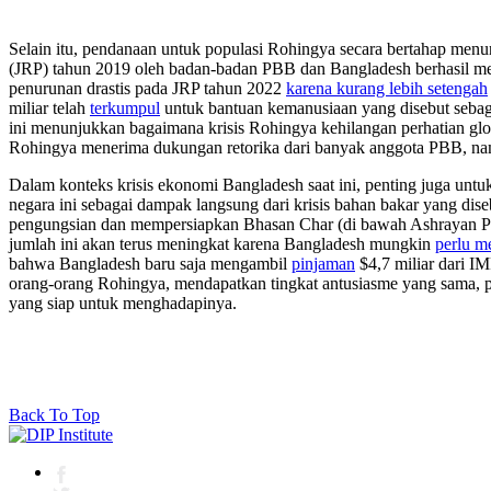
Selain itu, pendanaan untuk populasi Rohingya secara bertahap men
(JRP) tahun 2019 oleh badan-badan PBB dan Bangladesh berhasil me
penurunan drastis pada JRP tahun 2022
karena kurang lebih setengah
miliar telah
terkumpul
untuk bantuan kemanusiaan yang disebut sebag
ini menunjukkan bagaimana krisis Rohingya kehilangan perhatian gl
Rohingya menerima dukungan retorika dari banyak anggota PBB, nam
Dalam konteks krisis ekonomi Bangladesh saat ini, penting juga unt
negara ini sebagai dampak langsung dari krisis bahan bakar yang di
pengungsian dan mempersiapkan Bhasan Char (di bawah Ashrayan Pr
jumlah ini akan terus meningkat karena Bangladesh mungkin
perlu m
bahwa Bangladesh baru saja mengambil
pinjaman
$4,7 miliar dari I
orang-orang Rohingya, mendapatkan tingkat antusiasme yang sama, p
yang siap untuk menghadapinya.
Back To Top