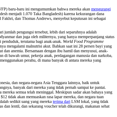
FP) baru-baru ini mengumumkan bahwa mereka akan
mengurangi
adesh menjadi 1.070 Taka Bangladesh) karena kekurangan dana
ael Fakhri, dan Thomas Andrews, menyebut keputusan ini sebagai
ri jumlah pengungsi tersebut, lebih dari separuhnya adalah
Myanmar dan juga oleh militernya, yang hanya memperpanjang status
i penduduk, terutama bagi anak-anak
. World Food Programme
a mengalami malnutrisi akut. Bahkan saat ini 28 persen bayi yang
ut dan anemia. Bersamaan dengan ibu hamil dan menyusui, anak-
han di bawah umur, pekerja anak, perdagangan manusia dan narkoba,
 menggunakan perahu, di mana banyak di antara mereka yang
esia, dan negara-negara Asia Tenggara lainnya, baik untuk
gnya, banyak dari mereka yang tidak pernah sampai ke pantai.
wa mereka semua telah meninggal. Meskipun sadar akan bahaya yang
 $12 tidak akan memuaskan rasa lapar mereka, dan negara tuan
dalah sedikit uang yang mereka
terima dari
LSM lokal, yang tidak
 dan lentil, dan sekarang voucher telah dikurangi, makanan sehat