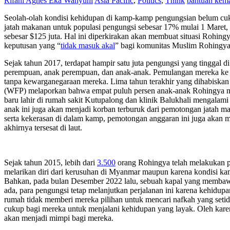
Rifani Agnes Eka Wahyuni
Asia Pacific
,
Politics
,
Think
bantuan kem
Seolah-olah kondisi kehidupan di kamp-kamp pengungsian belum c
jatah makanan untuk populasi pengungsi sebesar 17% mulai 1 Maret
sebesar $125 juta. Hal ini diperkirakan akan membuat situasi Rohin
keputusan yang “
tidak masuk akal
” bagi komunitas Muslim Rohingya,
Sejak tahun 2017, terdapat hampir satu juta pengungsi yang tinggal d
perempuan, anak perempuan, dan anak-anak. Pemulangan mereka ke ru
tanpa kewarganegaraan mereka. Lima tahun terakhir yang dihabiska
(WFP) melaporkan bahwa empat puluh persen anak-anak Rohingya meng
baru lahir di rumah sakit Kutupalong dan klinik Balukhali mengalam
anak ini juga akan menjadi korban terburuk dari pemotongan jatah m
serta kekerasan di dalam kamp, pemotongan anggaran ini juga aka
akhirnya tersesat di laut.
Sejak tahun 2015, lebih dari
3.500
orang Rohingya telah melakukan pe
melarikan diri dari kerusuhan di Myanmar maupun karena kondisi k
Bahkan, pada bulan Desember 2022 lalu, sebuah kapal yang memb
ada, para pengungsi tetap melanjutkan perjalanan ini karena kehidu
rumah tidak memberi mereka pilihan untuk mencari nafkah yang set
cukup bagi mereka untuk menjalani kehidupan yang layak. Oleh karen
akan menjadi mimpi bagi mereka.