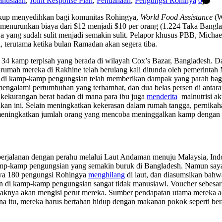
anusiaan
,
Joint Response Plan
,
Pendanaan
,
Pengungsi Rohinya
0
ukup menyedihkan bagi komunitas Rohingya,
World Food Assistance
(W
, menurunkan biaya dari $12 menjadi $10 per orang (1.224 Taka Bangl
gya yang sudah sulit menjadi semakin sulit. Pelapor khusus PBB, Mich
 terutama ketika bulan Ramadan akan segera tiba.
i 34 kamp terpisah yang berada di wilayah Cox’s Bazar, Bangladesh. Da
mah mereka di Rakhine telah berulang kali ditunda oleh pemerintah 
n di kamp-kamp pengungsian telah memberikan dampak yang parah bag
alami pertumbuhan yang terhambat, dan dua belas persen di antarany
i kekurangan berat badan di mana para ibu juga
menderita
malnutrisi ak
akan ini. Selain meningkatkan kekerasan dalam rumah tangga, pernika
n meningkatkan jumlah orang yang mencoba meninggalkan kamp dengan
rjalanan dengan perahu melalui Laut Andaman menuju Malaysia, Indon
amp-kamp pengungsian yang semakin buruk di Bangladesh. Namun sayan
awa 180 pengungsi Rohingya
menghilang
di laut, dan diasumsikan bah
pan di kamp-kamp pengungsian sangat tidak manusiawi. Voucher sebesar
idaknya akan mengisi perut mereka. Sumber pendapatan utama mereka a
a itu, mereka harus bertahan hidup dengan makanan pokok seperti beras