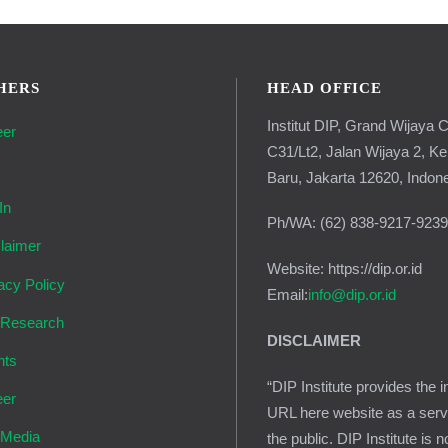
HERS
HEAD OFFICE
Institut DIP, Grand Wijaya C
eer
C31/Lt2, Jalan Wijaya 2, K
g
Baru, Jakarta 12620, Indon
In
Ph/WA: (62) 838-9217-923
laimer
Website: https://dip.or.id
acy Policy
Email:
info@dip.or.id
 Research
DISCLAIMER
nts
“DIP Institute provides the i
eer
URL here website as a serv
 Media
the public. DIP Institute is n