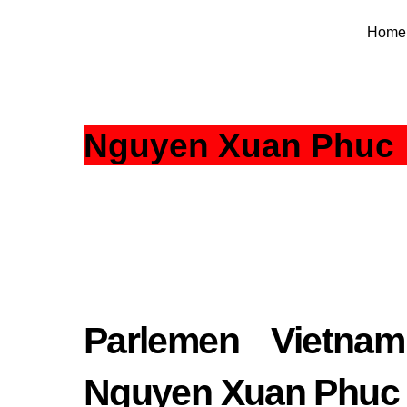
Skip
Home
to
content
Nguyen Xuan Phuc
Parlemen Vietnam
Nguyen Xuan Phuc