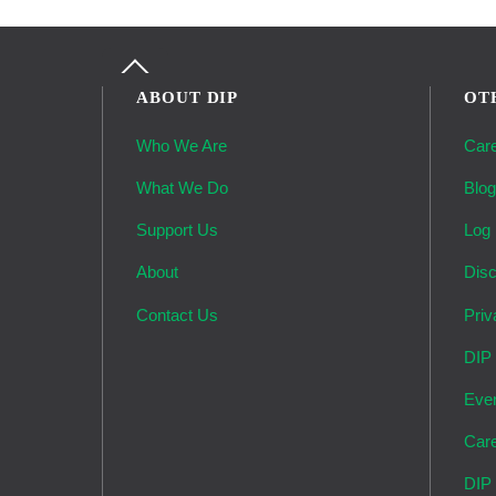
Back
To
ABOUT DIP
OT
Top
Who We Are
Car
What We Do
Blo
Support Us
Log 
About
Disc
Contact Us
Priv
DIP
Eve
Car
DIP