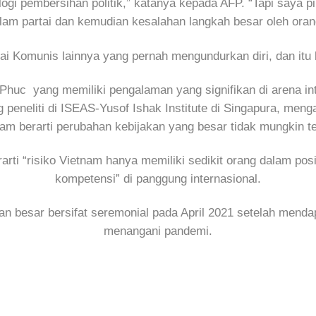
i pembersihan politik,” katanya kepada AFP. “Tapi saya pik
dalam partai dan kemudian kesalahan langkah besar oleh orang
ai Komunis lainnya yang pernah mengundurkan diri, dan itu
 Phuc yang memiliki pengalaman yang signifikan di arena i
g peneliti di ISEAS-Yusof Ishak Institute di Singapura, meng
am berarti perubahan kebijakan yang besar tidak mungkin te
arti “risiko Vietnam hanya memiliki sedikit orang dalam pos
kompetensi” di panggung internasional.
n besar bersifat seremonial pada April 2021 setelah mendap
menangani pandemi.