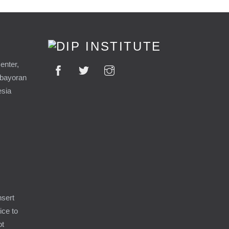
enter,
ebayoran
esia
9
nsert
ice to
ot