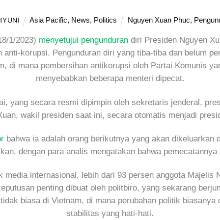
Asia Pacific
,
News
,
Politics
Nguyen Xuan Phuc
,
Pengund
HYUNI
18/1/2023)
menyetujui pengunduran
diri Presiden Nguyen Xua
anti-korupsi. Pengunduran diri yang tiba-tiba dan belum per
nam, di mana pembersihan antikorupsi oleh Partai Komunis yan
menyebabkan beberapa menteri dipecat.
tai, yang secara resmi dipimpin oleh sekretaris jenderal, p
uan, wakil presiden saat ini, secara otomatis menjadi pres
r
bahwa ia adalah orang berikutnya yang akan dikeluarkan d
irkan, dengan para analis mengatakan bahwa pemecatannya ad
k media internasional, lebih dari 93 persen anggota Majelis
eputusan penting dibuat oleh politbiro, yang sekarang berj
tidak biasa di Vietnam, di mana perubahan politik biasanya 
stabilitas yang hati-hati.