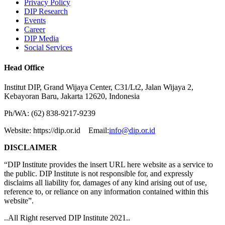
Privacy Policy
DIP Research
Events
Career
DIP Media
Social Services
Head Office
Institut DIP, Grand Wijaya Center, C31/Lt2, Jalan Wijaya 2,
Kebayoran Baru, Jakarta 12620, Indonesia
Ph/WA: (62) 838-9217-9239
Website: https://dip.or.id Email:
info@dip.or.id
DISCLAIMER
“DIP Institute provides the insert URL here website as a service to
the public. DIP Institute is not responsible for, and expressly
disclaims all liability for, damages of any kind arising out of use,
reference to, or reliance on any information contained within this
website”.
..All Right reserved DIP Institute 2021..