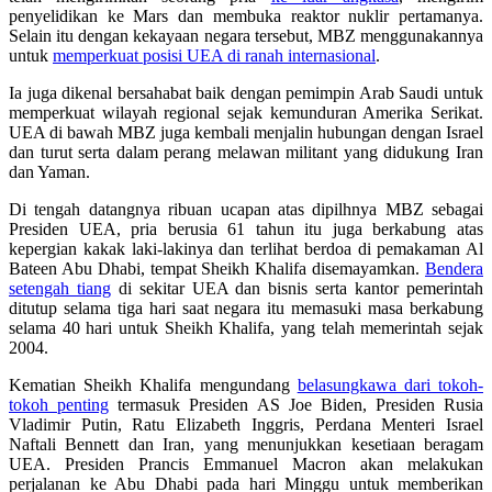
penyelidikan ke Mars dan membuka reaktor nuklir pertamanya.
Selain itu dengan kekayaan negara tersebut, MBZ menggunakannya
untuk
memperkuat posisi UEA di ranah internasional
.
Ia juga dikenal bersahabat baik dengan pemimpin Arab Saudi untuk
memperkuat wilayah regional sejak kemunduran Amerika Serikat.
UEA di bawah MBZ juga kembali menjalin hubungan dengan Israel
dan turut serta dalam perang melawan militant yang didukung Iran
dan Yaman.
Di tengah datangnya ribuan ucapan atas dipilhnya MBZ sebagai
Presiden UEA, pria berusia 61 tahun itu juga berkabung atas
kepergian kakak laki-lakinya dan terlihat berdoa di pemakaman Al
Bateen Abu Dhabi, tempat Sheikh Khalifa disemayamkan.
Bendera
setengah tiang
di sekitar UEA dan bisnis serta kantor pemerintah
ditutup selama tiga hari saat negara itu memasuki masa berkabung
selama 40 hari untuk Sheikh Khalifa, yang telah memerintah sejak
2004.
Kematian Sheikh Khalifa mengundang
belasungkawa dari tokoh-
tokoh penting
termasuk Presiden AS Joe Biden, Presiden Rusia
Vladimir Putin, Ratu Elizabeth Inggris, Perdana Menteri Israel
Naftali Bennett dan Iran, yang menunjukkan kesetiaan beragam
UEA. Presiden Prancis Emmanuel Macron akan melakukan
perjalanan ke Abu Dhabi pada hari Minggu untuk memberikan