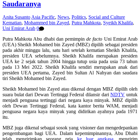
Saudaranya
Anita Susanto
Asia Pacific
,
News
,
Politics
,
Social and Culture
Kematian
,
Mohammed bin Zayed
,
Putra Mahkota
,
Syeikh Khalifa
,
Uni Emirat Arab
0
Putra Mahkota Abu dhabi dan pemimpin
de facto
Uni Emirat Arab
(UEA) Sheikh Mohamed bin Zayed (MBZ) dipilih sebagai presiden
pada akhir minggu lalu, satu hari setelah kematian Sheikh Khalifa,
presiden UEA sebelumnya. Sheikh Khalifa merupakan presiden
UEA ke 2 sejak tahun 2004 hingga tutup usia pada usia 73 tahun
pada 13 Mei 2022. Sheikh Khalifa sendiri merupakan anak dari
presiden UEA pertama, Zayed bin Sultan Al Nahyan dan saudara
tiri Sheikh Mohamed bin Zayed.
Sheikh Mohamed bin Zayed atau dikenal dengan MBZ dipilih oleh
suara bulat dari Dewan Tertinggi Federal dilansir dari
NDTV
untuk
menjadi penguasa tertinggi dari negara kaya minyak. MBZ dipilih
oleh Dewan Tertinggi Federal, kata kantor berita WAM, menjadi
penguasa negara kaya minyak yang didirikan ayahnya pada 1971
itu.
MBZ juga dikenal sebagai sosok yang visioner dan mengedepankan
pengembangan bagi UEA. Dalam kepemimpinannya, Abu Dhabi
telah mengirimkan seorang pria
ke luar angkasa
, mengirim