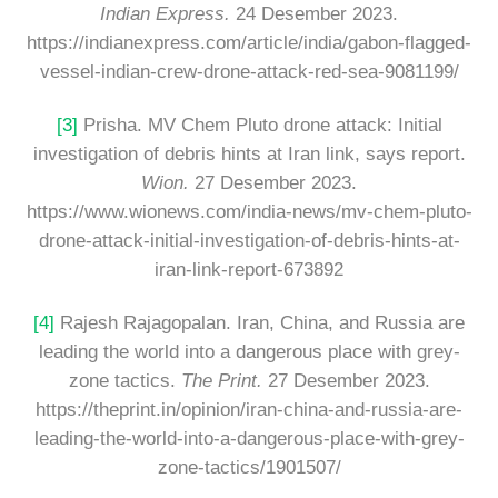
Indian Express.
24 Desember 2023.
https://indianexpress.com/article/india/gabon-flagged-
vessel-indian-crew-drone-attack-red-sea-9081199/
[3]
Prisha. MV Chem Pluto drone attack: Initial
investigation of debris hints at Iran link, says report.
Wion.
27 Desember 2023.
https://www.wionews.com/india-news/mv-chem-pluto-
drone-attack-initial-investigation-of-debris-hints-at-
iran-link-report-673892
[4]
Rajesh Rajagopalan. Iran, China, and Russia are
leading the world into a dangerous place with grey-
zone tactics.
The Print.
27 Desember 2023.
https://theprint.in/opinion/iran-china-and-russia-are-
leading-the-world-into-a-dangerous-place-with-grey-
zone-tactics/1901507/