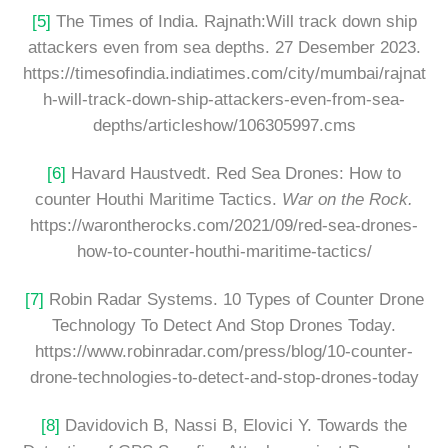
[5]
The Times of India. Rajnath:Will track down ship
attackers even from sea depths. 27 Desember 2023.
https://timesofindia.indiatimes.com/city/mumbai/rajnat
h-will-track-down-ship-attackers-even-from-sea-
depths/articleshow/106305997.cms
[6]
Havard Haustvedt. Red Sea Drones: How to
counter Houthi Maritime Tactics.
War on the Rock.
https://warontherocks.com/2021/09/red-sea-drones-
how-to-counter-houthi-maritime-tactics/
[7]
Robin Radar Systems. 10 Types of Counter Drone
Technology To Detect And Stop Drones Today.
https://www.robinradar.com/press/blog/10-counter-
drone-technologies-to-detect-and-stop-drones-today
[8]
Davidovich B, Nassi B, Elovici Y. Towards the