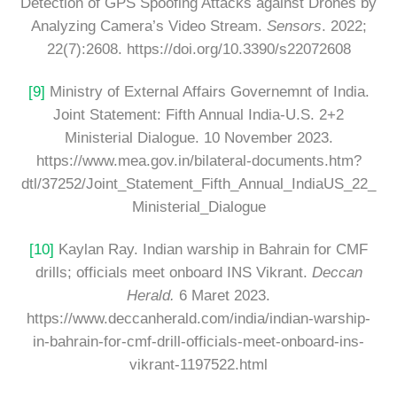
Detection of GPS Spoofing Attacks against Drones by
Analyzing Camera’s Video Stream.
Sensors
. 2022;
22(7):2608. https://doi.org/10.3390/s22072608
[9]
Ministry of External Affairs Governemnt of India.
Joint Statement: Fifth Annual India-U.S. 2+2
Ministerial Dialogue. 10 November 2023.
https://www.mea.gov.in/bilateral-documents.htm?
dtl/37252/Joint_Statement_Fifth_Annual_IndiaUS_22_
Ministerial_Dialogue
[10]
Kaylan Ray. Indian warship in Bahrain for CMF
drills; officials meet onboard INS Vikrant.
Deccan
Herald.
6 Maret 2023.
https://www.deccanherald.com/india/indian-warship-
in-bahrain-for-cmf-drill-officials-meet-onboard-ins-
vikrant-1197522.html