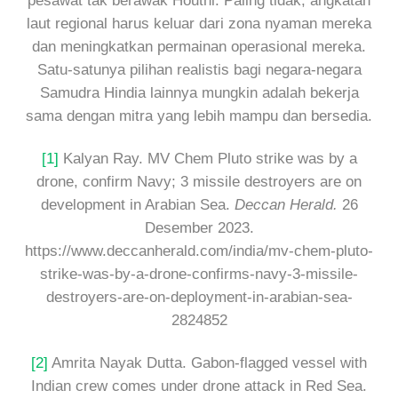
pesawat tak berawak Houthi. Paling tidak, angkatan
laut regional harus keluar dari zona nyaman mereka
dan meningkatkan permainan operasional mereka.
Satu-satunya pilihan realistis bagi negara-negara
Samudra Hindia lainnya mungkin adalah bekerja
sama dengan mitra yang lebih mampu dan bersedia.
[1]
Kalyan Ray. MV Chem Pluto strike was by a
drone, confirm Navy; 3 missile destroyers are on
development in Arabian Sea.
Deccan Herald.
26
Desember 2023.
https://www.deccanherald.com/india/mv-chem-pluto-
strike-was-by-a-drone-confirms-navy-3-missile-
destroyers-are-on-deployment-in-arabian-sea-
2824852
[2]
Amrita Nayak Dutta. Gabon-flagged vessel with
Indian crew comes under drone attack in Red Sea.