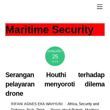
Skip
Men
to
content
Maritime Security
JANUARY
25
2024
Serangan Houthi terhadap
pelayaran menyoroti dilema
drone
Africa
,
Security and
RIFANI AGNES EKA WAHYUNI
Defence
,
Tech
,
Think
Drone
,
Houti Rebels
,
Maritime