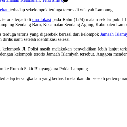
Pertahanan Keamanan
,
Terorisme
0
bekan
terhadap sekelompok terduga teroris di wilayah Lampung.
teroris terjadi di
dua lokasi
pada Rabu (12/4) malam sekitar pukul 19
 Kampung Sendang Baru, Kecamatan Sendang Agung, Kabupaten Lamp
 terduga teroris yang digerebek berasal dari kelompok
Jamaah Islami
rilis nanti setelah identifikasi selesai.
i kelompok JI. Polisi masih melakukan penyelidikan lebih lanjut t
dengan kelompok teroris Jamaah Islamiyah tersebut. Anggota mender
dahkan ke Rumah Sakit Bhayangkara Polda Lampung.
erhadap tersangka lain yang berhasil melarikan diri setelah pertempuran