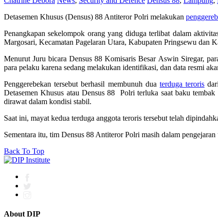
Chatrine Debora
News
,
Security and Defence
Densus 88
,
Lampung
,
Detasemen Khusus (Densus) 88 Antiteror Polri melakukan
penggere
Penangkapan sekelompok orang yang diduga terlibat dalam aktivitas 
Margosari, Kecamatan Pagelaran Utara, Kabupaten Pringsewu dan
Menurut Juru bicara Densus 88 Komisaris Besar Aswin Siregar, para
para pelaku karena sedang melakukan identifikasi, dan data resmi akan di
Penggerebekan tersebut berhasil membunuh dua
terduga teroris
dar
Detasemen Khusus atau Densus 88 Polri terluka saat baku tembak 
dirawat dalam kondisi stabil.
Saat ini, mayat kedua terduga anggota teroris tersebut telah dipin
Sementara itu, tim Densus 88 Antiteror Polri masih dalam pengejaran t
Back To Top
About DIP