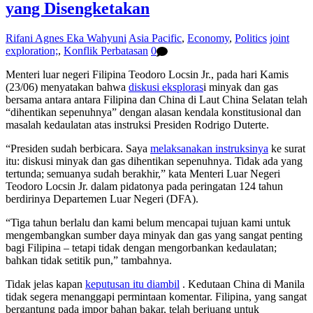
yang Disengketakan
Rifani Agnes Eka Wahyuni
Asia Pacific
,
Economy
,
Politics
joint
exploration;
,
Konflik Perbatasan
0
Menteri luar negeri Filipina Teodoro Locsin Jr., pada hari Kamis
(23/06) menyatakan bahwa
diskusi eksploras
i minyak dan gas
bersama antara antara Filipina dan China di Laut China Selatan telah
“dihentikan sepenuhnya” dengan alasan kendala konstitusional dan
masalah kedaulatan atas instruksi Presiden Rodrigo Duterte.
“Presiden sudah berbicara. Saya
melaksanakan instruksinya
ke surat
itu: diskusi minyak dan gas dihentikan sepenuhnya. Tidak ada yang
tertunda; semuanya sudah berakhir,” kata Menteri Luar Negeri
Teodoro Locsin Jr. dalam pidatonya pada peringatan 124 tahun
berdirinya Departemen Luar Negeri (DFA).
“Tiga tahun berlalu dan kami belum mencapai tujuan kami untuk
mengembangkan sumber daya minyak dan gas yang sangat penting
bagi Filipina – tetapi tidak dengan mengorbankan kedaulatan;
bahkan tidak setitik pun,” tambahnya.
Tidak jelas kapan
keputusan itu diambil
. Kedutaan China di Manila
tidak segera menanggapi permintaan komentar. Filipina, yang sangat
bergantung pada impor bahan bakar, telah berjuang untuk