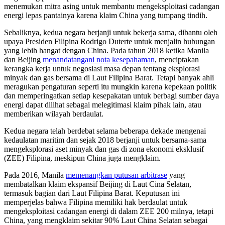
menemukan mitra asing untuk membantu mengeksploitasi cadangan
energi lepas pantainya karena klaim China yang tumpang tindih.
Sebaliknya, kedua negara berjanji untuk bekerja sama, dibantu oleh
upaya Presiden Filipina Rodrigo Duterte untuk menjalin hubungan
yang lebih hangat dengan China. Pada tahun 2018 ketika Manila
dan Beijing
menandatangani nota kesepahaman
, menciptakan
kerangka kerja untuk negosiasi masa depan tentang eksplorasi
minyak dan gas bersama di Laut Filipina Barat. Tetapi banyak ahli
meragukan pengaturan seperti itu mungkin karena kepekaan politik
dan memperingatkan setiap kesepakatan untuk berbagi sumber daya
energi dapat dilihat sebagai melegitimasi klaim pihak lain, atau
memberikan wilayah berdaulat.
Kedua negara telah berdebat selama beberapa dekade mengenai
kedaulatan maritim dan sejak 2018 berjanji untuk bersama-sama
mengeksplorasi aset minyak dan gas di zona ekonomi eksklusif
(ZEE) Filipina, meskipun China juga mengklaim.
Pada 2016, Manila
memenangkan putusan arbitrase
yang
membatalkan klaim ekspansif Beijing di Laut Cina Selatan,
termasuk bagian dari Laut Filipina Barat. Keputusan ini
memperjelas bahwa Filipina memiliki hak berdaulat untuk
mengeksploitasi cadangan energi di dalam ZEE 200 milnya, tetapi
China, yang mengklaim sekitar 90% Laut China Selatan sebagai