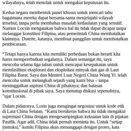
wilayahnya, telah menolak untuk mengakui keputusan itu.
Kedua negara membentuk panel khusus untuk mencari tahu
bagaimana mereka dapat bersama-sama menjelajahi wilayah
tersebut, tanpa perlu membahas masalah kedaulatan yang sensitif.
Namun Locsin mengatakan bahwa hal itu tidak dapat dicapai tanpa
melanggar konstitusi Filipina, atau pemerintah China membatalkan
klaimnya. Duterte, katanya, membuat panggilan untuk membatalkan
pembicaraan.
“Tetapi hanya karena kita memiliki perbedaan bukan berarti kita
harus memperebutkan segalanya. Dalam semangat itu, saya
mencoba selama tiga tahun untuk mencapai kesepakatan untuk
memfasilitasi eksplorasi dan eksploitasi minyak dan gas di Laut
Filipina Barat, Saya dan Menteri Luar Negeri China Wang Yi telah
mencoba untuk melangkah sejauh yang kami bisa – tanpa
meninggalkan aspirasi China di pihaknya; dan batasan
konstitusional di pihak saya. Saya menutup diskusi sepenuhnya,
”ujar Locsin.
Dalam pidatonya, Losin juga mengingat negosiasi untuk kode etik
di Laut China Selatan. “Kami bersikeras bahwa itu tidak mengakui
supremasi China dengan mengesampingkan kekuatan lain di pijakan
Pasifik. Agar adil, China tidak pernah meminta itu. Untuk “setiap
instruksi,” kemlu Filipina akan menanggapi dengan protes, kata