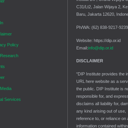
eer
C31/Lt2, Jalan Wijaya 2, K
g
Baru, Jakarta 12620, Indon
In
Ph/WA: (62) 838-9217-923
laimer
Website: https://dip.or.id
acy Policy
Email:
info@dip.or.id
 Research
DISCLAIMER
nts
“DIP Institute provides the i
eer
URL here website as a serv
 Media
the public. DIP Institute is n
responsible for, and expres
al Services
disclaims all liability for, d
any kind arising out of use,
reference to, or reliance on
information contained within