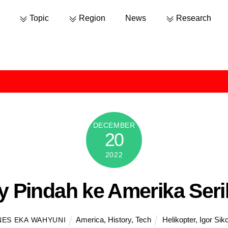
Topic
Region
News
Research
DECEMBER
20
2022
y Pindah ke Amerika Seri
America
,
History
,
Tech
Helikopter
,
Igor Sik
NES EKA WAHYUNI