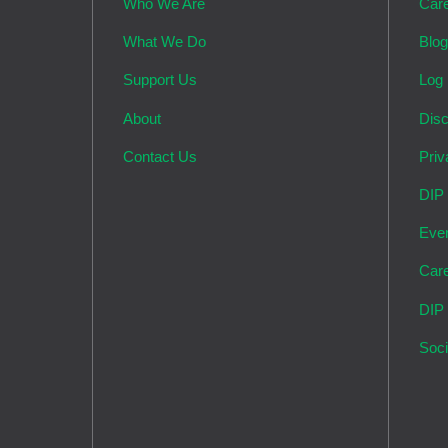
Who We Are
Car
What We Do
Blo
Support Us
Log 
About
Disc
Contact Us
Priv
DIP
Eve
Car
DIP
Soci