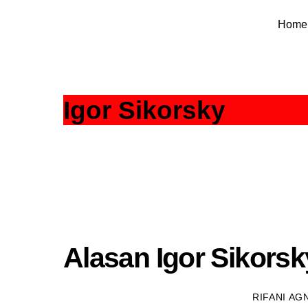
Skip
Home
to
content
Igor Sikorsky
Alasan Igor Sikorsk
RIFANI AG