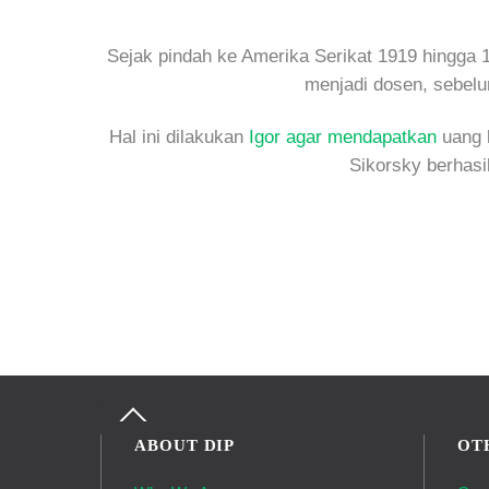
Sejak pindah ke Amerika Serikat 1919 hingga 
menjadi dosen, sebelu
Hal ini dilakukan
Igor agar mendapatkan
uang l
Sikorsky berhasi
Back
To
ABOUT DIP
OT
Top