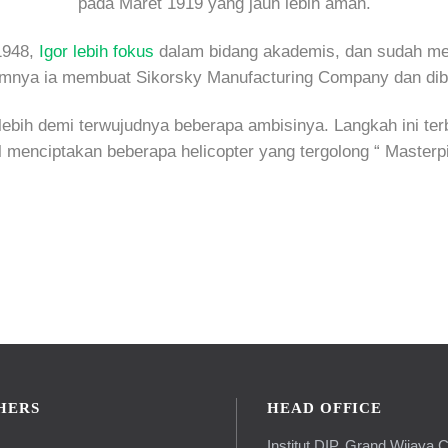
pada Maret 1919 yang jauh lebih aman.
1948,
Igor lebih fokus
dalam bidang akademis, dan sudah men
mnya ia membuat Sikorsky Manufacturing Company dan dibeli
ebih demi terwujudnya beberapa ambisinya. Langkah ini ter
l menciptakan beberapa helicopter yang tergolong “ Masterpi
HERS
HEAD OFFICE
Institut DIP, Grand Wijaya C