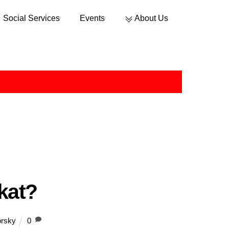
Social Services
Events
About Us
Sustainable Development
kat?
orsky
0