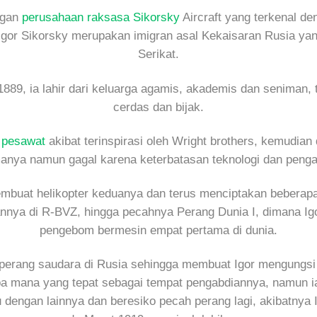
ngan
perusahaan raksasa Sikorsky
Aircraft yang terkenal den
 Igor Sikorsky merupakan imigran asal Kekaisaran Rusia yan
Serikat.
1889, ia lahir dari keluarga agamis, akademis dan seniman,
cerdas dan bijak.
 pesawat
akibat terinspirasi oleh Wright brothers, kemudian
anya namun gagal karena keterbatasan teknologi dan peng
mbuat helikopter keduanya dan terus menciptakan beberapa
annya di R-BVZ, hingga pecahnya Perang Dunia I, dimana Ig
pengebom bermesin empat pertama di dunia.
perang saudara di Rusia sehingga membuat Igor mengungsi k
pa mana yang tepat sebagai tempat pengabdiannya, namun ia 
 dengan lainnya dan beresiko pecah perang lagi, akibatnya 