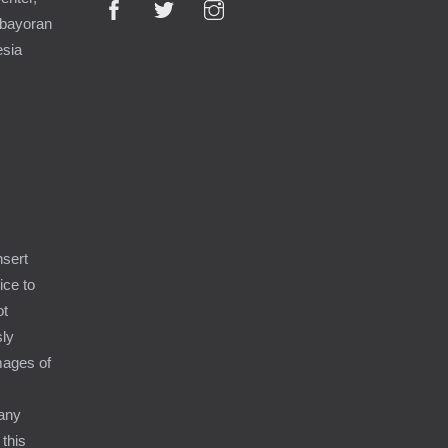
ebayoran
esia
9
nsert
ice to
ot
sly
amages of
 any
 this