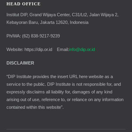
HEAD OFFICE
Institut DIP, Grand Wijaya Center, C31/Lt2, Jalan Wijaya 2,
Kebayoran Baru, Jakarta 12620, Indonesia
Ph/WA: (62) 838-9217-9239
Website: https://dip.or.id Email:
info@dip.or.id
DISCLAIMER
“DIP Institute provides the insert URL here website as a
service to the public. DIP Institute is not responsible for, and
expressly disclaims all liability for, damages of any kind
arising out of use, reference to, or reliance on any information
contained within this website”.