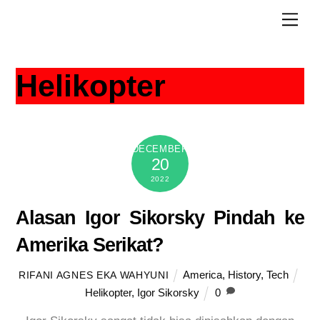
Skip
Men
to
content
Helikopter
DECEMBER
20
2022
Alasan Igor Sikorsky Pindah ke
Amerika Serikat?
America
,
History
,
Tech
RIFANI AGNES EKA WAHYUNI
Helikopter
,
Igor Sikorsky
0