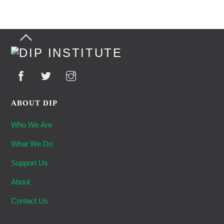
Back
To
Top
ABOUT DIP
Who We Are
What We Do
Support Us
About
Contact Us