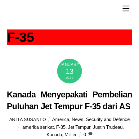
Skip
Men
to
content
F-35
JANUARY
13
2023
Kanada Menyepakati Pembelian
Puluhan Jet Tempur F-35 dari AS
America
,
News
,
Security and Defence
ANITA SUSANTO
amerika serikat
,
F-35
,
Jet Tempur
,
Justin Trudeau
,
Kanada
,
Militer
0