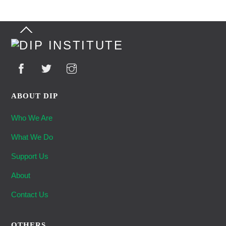
Back
To
Top
ABOUT DIP
Who We Are
What We Do
Support Us
About
Contact Us
OTHERS