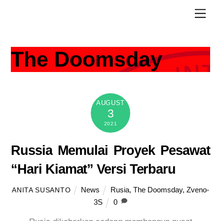
Skip
Men
to
content
The Doomsday
AUGUST
3
2021
Russia Memulai Proyek Pesawat
“Hari Kiamat” Versi Terbaru
News
Rusia
,
The Doomsday
,
Zveno-
ANITA SUSANTO
3S
0