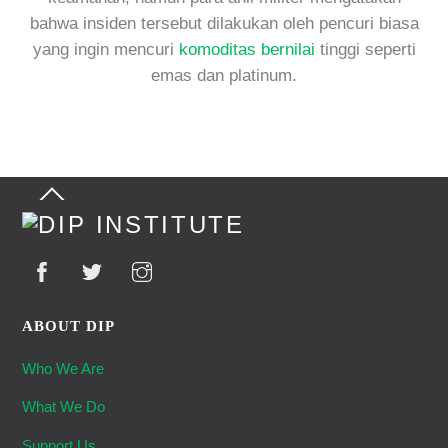
bahwa insiden tersebut dilakukan oleh pencuri biasa
yang ingin mencuri
komoditas bernilai
tinggi seperti
emas dan platinum.
Back
To
Top
ABOUT DIP
Who We Are
What We Do
Support Us