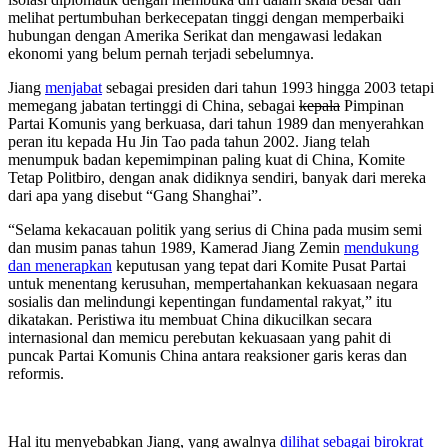
melihat pertumbuhan berkecepatan tinggi dengan memperbaiki
hubungan dengan Amerika Serikat dan mengawasi ledakan
ekonomi yang belum pernah terjadi sebelumnya.
Jiang
menjabat
sebagai presiden dari tahun 1993 hingga 2003 tetapi
memegang jabatan tertinggi di China, sebagai
kepala
Pimpinan
Partai Komunis yang berkuasa, dari tahun 1989 dan menyerahkan
peran itu kepada Hu Jin Tao pada tahun 2002. Jiang telah
menumpuk badan kepemimpinan paling kuat di China, Komite
Tetap Politbiro, dengan anak didiknya sendiri, banyak dari mereka
dari apa yang disebut “Gang Shanghai”.
“Selama kekacauan politik yang serius di China pada musim semi
dan musim panas tahun 1989, Kamerad Jiang Zemin
mendukung
dan menerapkan
keputusan yang tepat dari Komite Pusat Partai
untuk menentang kerusuhan, mempertahankan kekuasaan negara
sosialis dan melindungi kepentingan fundamental rakyat,” itu
dikatakan. Peristiwa itu membuat China dikucilkan secara
internasional dan memicu perebutan kekuasaan yang pahit di
puncak Partai Komunis China antara reaksioner garis keras dan
reformis.
Hal itu menyebabkan Jiang, yang awalnya
dilihat sebagai birokrat