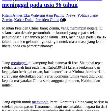
meninggal pada usia 96 tahun
Rifani Agnes Eka Wahyuni
Asia Pacific
,
News
,
Politics
Jiang
Zemin
,
Kabar Duka
,
Presiden China
0
Mantan Presiden China Jiang Zemin, yang memimpin negara itu
selama satu dekade pertumbuhan ekonomi yang cepat setelah
penumpasan Tiananmen pada tahun 1989, meninggal pada usia 96
tahun, memicu gelombang nostalgia untuk masa-masa yang lebih
liberal pada era pemerintahannya.
Jiang
meninggal
di kampung halamannya di kota Shanghai tepat
setelah tengah hari pada hari Rabu(30/11) karena leukemia dan
kegagalan berbagai organ, kata kantor berita Xinhua, berdasarkan
surat yang diterbitkan oleh Partai Komunis China yang ditujukan
kepada masyarakat China serta anggota parlemen, Kabinet dan
militer.
Jiang dipilih untuk
memimpin
Partai Komunis China yang berkuasa
setelah penumpasan Tiananmen, tetapi memecahkan negara itu dari
isolasi diplomatik dengan membuka diri dalam skala besar dan