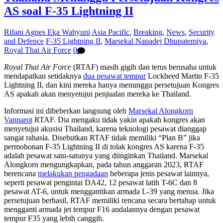
AS soal F-35 Lightning II
Rifani Agnes Eka Wahyuni
Asia Pacific
,
Breaking
,
News
,
Security
and Defence
F-35 Lightning II
,
Marsekal Napadej Dhupatemiya
,
Royal Thai Air Force
0
Royal Thai Air Force
(RTAF) masih gigih dan terus berusaha untuk
mendapatkan setidaknya
dua pesawat tempur
Lockheed Martin F-35
Lightning II, dan kini mereka hanya menunggu persetujuan Kongres
AS apakah akan menyetujui penjualan mereka ke Thailand.
Informasi ini dibeberkan langsung oleh
Marsekal Alongkorn
Vannarot
RTAF. Dia mengaku tidak yakin apakah kongres akan
menyetujui akusisi Thailand, karena teknologi pesawat dianggap
sangat rahasia. Disebutkan RTAF tidak memiliki “Plan B” jika
permohonan F-35 Lightning II di tolak kongres AS karena F-35
adalah pesawat satu-satunya yang diinginkan Thailand. Marsekal
Alongkorn mengungkapkan, pada tahun anggaran 2023, RTAF
berencana
melakukan pengadaan
beberapa jenis pesawat lainnya,
seperti pesawat pengintai DA42, 12 pesawat latih T-6C dan 8
pesawat AT-6, untuk menggantikan armada L-39 yang menua. Jika
persetujuan berhasil, RTAF memiliki rencana secara bertahap untuk
mengganti armada jet tempur F16 andalannya dengan pesawat
tempur F35 yang lebih canggih.