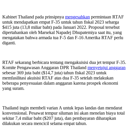
Kabinet Thailand pada prinsipnya
mengesahkan
permintaan RTAF
untuk mendapatkan empat F-35 untuk tahun fiskal 2023 seharga
$415 juta (13,8 miliar baht) pada Januari 2022. Proposal tersebut
dipertahankan oleh Marsekal Napadej Dhupatemiya saat itu, yang
mengatakan bahwa armada tua F-5 dan F-16 Amerika RTAF perlu
diganti.
RTAF sekarang berbicara tentang mengakuisisi dua jet tempur F-35.
Komite Pengawasan Anggaran DPR Thailand
menyetujui anggaran
sebesar 369 juta baht ($14,7 juta) tahun fiskal 2023 untuk
memfasilitasi akuisisi RTAF atas dua F-35 setelah melakukan
beberapa penyesuaian dalam anggaran karena prospek ekonomi
yang suram.
Thailand ingin membeli varian A untuk lepas landas dan mendarat
konvensional. Pesawat tempur siluman ini akan menelan biaya total
sekitar 7,4 miliar baht ($207 juta), dan pembayaran diharapkan
dilakukan secara mencicil selama empat tahun.