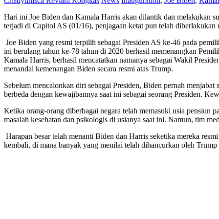
Cristiyunisca Reviani Rongkas
News
Inauguration
,
Joe Biden
,
Kamal
Hari ini Joe Biden dan Kamala Harris akan dilantik dan melakukan 
terjadi di Capitol AS (01/16), penjagaan ketat pun telah diberlakuk
Joe Biden yang resmi terpilih sebagai Presiden AS ke-46 pada pemil
ini berulang tahun ke-78 tahun di 2020 berhasil memenangkan Pemili
Kamala Harris, berhasil mencatatkan namanya sebagai Wakil Presiden
menandai kemenangan Biden secara resmi atas Trump.
Sebelum mencalonkan diri sebagai Presiden, Biden pernah menjabat 
berbeda dengan kewajibannya saat ini sebagai seorang Presiden. Kewaj
Ketika orang-orang diberbagai negara telah memasuki usia pensiun 
masalah kesehatan dan psikologis di usianya saat ini. Namun, tim me
Harapan besar telah menanti Biden dan Harris seketika mereka resm
kembali, di mana banyak yang menilai telah dihancurkan oleh Trump