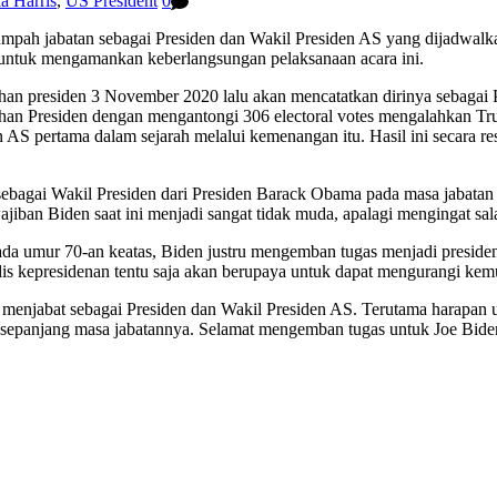
a Harris
,
US President
0
sumpah jabatan sebagai Presiden dan Wakil Presiden AS yang dijadwa
an untuk mengamankan keberlangsungan pelaksanaan acara ini.
ihan presiden 3 November 2020 lalu akan mencatatkan dirinya sebagai 
han Presiden dengan mengantongi 306 electoral votes mengalahkan Trum
 AS pertama dalam sejarah melalui kemenangan itu. Hasil ini secara r
sebagai Wakil Presiden dari Presiden Barack Obama pada masa jabata
iban Biden saat ini menjadi sangat tidak muda, apalagi mengingat salah 
pada umur 70-an keatas, Biden justru mengemban tugas menjadi presid
dis kepresidenan tentu saja akan berupaya untuk dapat mengurangi kemu
i menjabat sebagai Presiden dan Wakil Presiden AS. Terutama harapan
 sepanjang masa jabatannya. Selamat mengemban tugas untuk Joe Bide