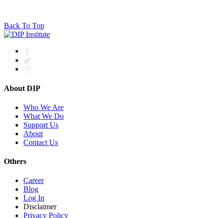
Back To Top
About DIP
Who We Are
What We Do
Support Us
About
Contact Us
Others
Career
Blog
Log In
Disclaimer
Privacy Policy