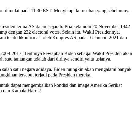
lkan dimulai pada 11.30 EST. Menyikapi kerusuhan yang sebelumnya
Presiden tertua AS dalam sejarah. Pria kelahiran 20 November 1942
p dengan 232 electoral votes. Selain itu, Wakil Presidennya,
esmi telah dikonfirmasi oleh Kongres AS pada 16 Januari 2021 dan
n 2009-2017. Tentunya kewajiban Biden sebagai Wakil Presiden akan
satu tantangan adalah dari dirinya sendiri yaitu usianya.
en salah satu negara adidaya. Biden mungkin akan mengalami banyak
ngkinan tersebut terjadi pada Presiden mereka.
 untuk dapat mengembalikan kondisi dan image Amerika Serikat
n dan Kamala Harris!