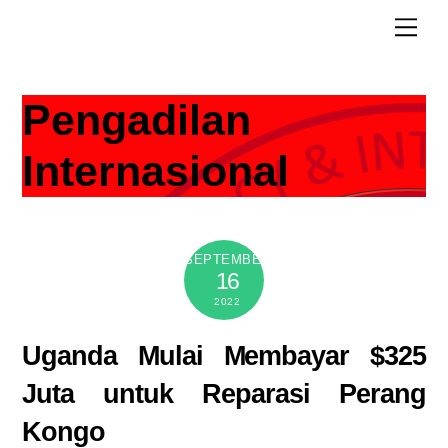
Skip
Men
to
content
Pengadilan
Internasional
SEPTEMBER
16
2022
Uganda Mulai Membayar $325
Juta untuk Reparasi Perang
Kongo