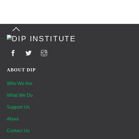
Back
To
Top
ABOUT DIP
Who We Are
What We Do
Support Us
About
Contact Us