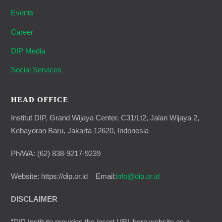
Events
Career
DIP Media
Social Services
HEAD OFFICE
Institut DIP, Grand Wijaya Center, C31/Lt2, Jalan Wijaya 2,
Kebayoran Baru, Jakarta 12620, Indonesia
Ph/WA: (62) 838-9217-9239
Website: https://dip.or.id Email:
info@dip.or.id
DISCLAIMER
“DIP Institute provides the insert URL here website as a