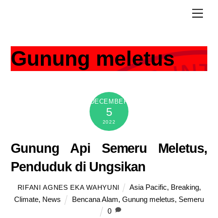
Skip
Men
to
content
Gunung meletus
DECEMBER
5
2022
Gunung Api Semeru Meletus,
Penduduk di Ungsikan
Asia Pacific
,
Breaking
,
RIFANI AGNES EKA WAHYUNI
Climate
,
News
Bencana Alam
,
Gunung meletus
,
Semeru
0