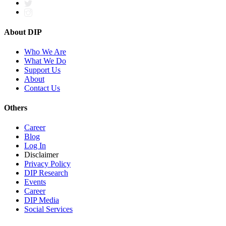
About DIP
Who We Are
What We Do
Support Us
About
Contact Us
Others
Career
Blog
Log In
Disclaimer
Privacy Policy
DIP Research
Events
Career
DIP Media
Social Services