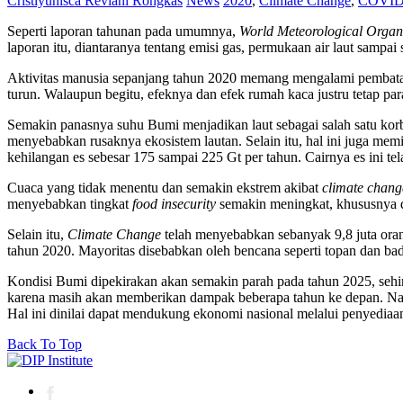
Cristiyunisca Reviani Rongkas
News
2020
,
Climate Change
,
COVID
Seperti laporan tahunan pada umumnya,
World Meteorological Organ
laporan itu, diantaranya tentang emisi gas, permukaan air laut sampai
Aktivitas manusia sepanjang tahun 2020 memang mengalami pembat
turun. Walaupun begitu, efeknya dan efek rumah kaca justru tetap para
Semakin panasnya suhu Bumi menjadikan laut sebagai salah satu kor
menyebabkan rusaknya ekosistem lautan. Selain itu, hal ini juga me
kehilangan es sebesar 175 sampai 225 Gt per tahun. Cairnya es ini t
Cuaca yang tidak menentu dan semakin ekstrem akibat
climate chang
menyebabkan tingkat
food insecurity
semakin meningkat, khususnya 
Selain itu,
Climate Change
telah menyebabkan sebanyak 9,8 juta oran
tahun 2020. Mayoritas disebabkan oleh bencana seperti topan dan
Kondisi Bumi dipekirakan akan semakin parah pada tahun 2025, sehing
karena masih akan memberikan dampak beberapa tahun ke depan. Namu
Hal ini dinilai dapat mendukung ekonomi nasional melalui penyediaan
Back To Top