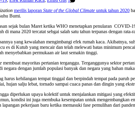
-19
,
Efek Rumah Kaca
,
Emisi Gas
1
ization
merilis laporan
State of the Global Climate
untuk tahun 2020
ba
 suhu Bumi.
asan sejak bulan Maret ketika WHO menetapkan penularan COVID-19 
h di mana 2020 tercatat sebgai salah satu tahun terpanas dengan rata-ra
bannya yang kewalahan mengimbangi efek rumah kaca. Akibatnya, suhu
micu es di Kutub yang mencair dan telah melewati batas minimum penca
elah menyebabkan permukaan air laut semakin tinggi.
e
membuat mayoritas pertanian terganggu. Terganggunya sektor pertan
di negara dengan jumlah populasi banyak dan negara yang bahan maka
g harus kehilangan tempat tinggal dan berpindah tempat pada paruh pe
 badai, hujan salju lebat, tornado sampai cuaca panas dan dingin 
ga diperlukan upaya kolektif untuk menjalankan mitigasi yang efektif.
n, kondisi ini juga membuka kesempatan untuk mengembangkan energi h
 lapangan pekerjaan baru ketika memasuki fase pemulihan dari pandemi