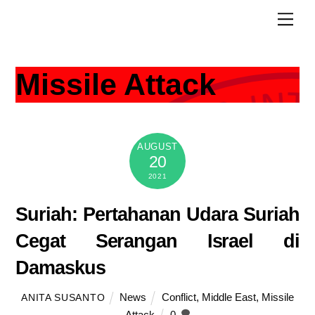
Skip
Men
to
content
Missile Attack
AUGUST
20
2021
Suriah: Pertahanan Udara Suriah
Cegat Serangan Israel di
Damaskus
News
Conflict
,
Middle East
,
Missile
ANITA SUSANTO
Attack
0