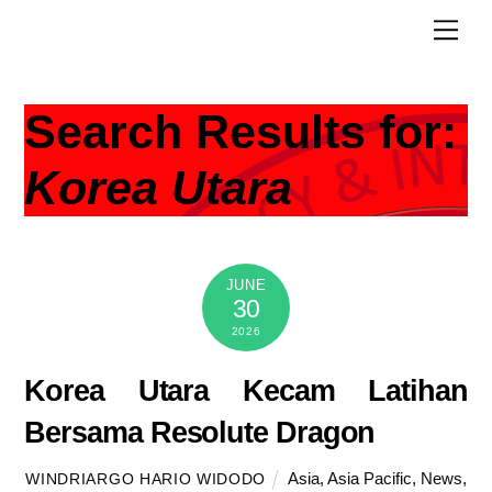
Skip
Men
to
content
Search Results for:
Korea Utara
JUNE
30
2026
Korea Utara Kecam Latihan
Bersama Resolute Dragon
Asia
,
Asia Pacific
,
News
,
WINDRIARGO HARIO WIDODO