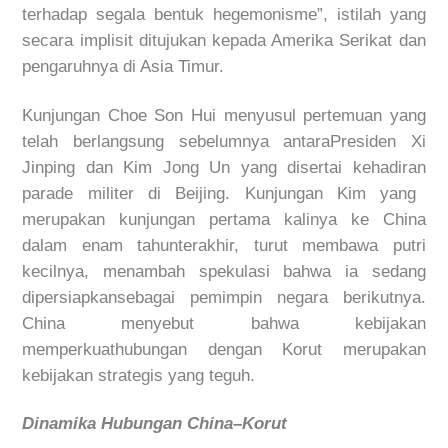
terhadap
segala
bentuk
hegemonisme
”
,
istilah
yang
secara
implisit
ditujukan
kepada
Amerika
Serikat
dan
pengaruhnya
di Asia Timur.
Kunjungan
Choe Son Hui
menyusul
pertemuan
yang
telah
berlangsung
sebelumnya
antara
Presiden
Xi
Jinping dan Kim Jong Un yang
disertai
kehadiran
parade
militer
di Beiji
n
g
.
Kunjungan
Kim
yang
me
rupakan
kunjungan
pertama
kalinya
ke
China
dalam
enam
tahun
terakhir
,
turut
membawa
putri
kecilnya
,
menambah
spekulasi
bahwa
ia
sedang
dipersiapkan
sebagai
pemimpin
negara
berikutnya
.
China
menyebut
bahwa
kebijakan
memperkuat
hubungan
dengan
Korut
merupakan
kebijakan
strategis
yang
teguh
.
Dinamika
Hubungan
China–
Korut