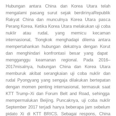
Hubungan
antara
China dan Korea Utara
telah
mengalami
pasang
surut
sejak
berdirinya
Republik
Rakyat China dan
munculnya
Korea Utara
pasca
Perang Korea.
Ketika Korea Utara
melakukan
uji
coba
nuklir
atau
rudal
, yang
memicu
kecaman
internasional
,
Tiongkok
menghadapi
dilema
antara
mempertahankan
hubungan
dekatnya
dengan
Korut
dan
menghindari
konfrontasi
besar
yang
dapat
mengganggu
keamanan
regional.
P
ada 2016–
2017
misalnya
,
hubungan
China dan Korea Utara
memburuk
akibat
serangkaian
uji
coba
nuklir
dan
rudal
Pyongyang yang
sengaja
dilakukan
bertepatan
dengan
momen
penting
internasional
,
termasuk
saat
KTT Trump–Xi dan Forum Belt and Road,
sehingga
mempermalukan
Beijing.
Puncaknya
, uji
coba
nuklir
September 2017
terjadi
hanya
beberapa
jam
sebelum
pidato
Xi di KTT BRICS.
Sebagai
respons
, China