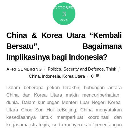
OCTOBER
3
2025
China & Korea Utara “Kembali
Bersatu”, Bagaimana
Implikasinya bagi Indonesia?
Politics
,
Security and Defence
,
Think
AFRI SEMBIRING
China
,
Indonesia
,
Korea Utara
0
Dalam
beberapa
pekan
terakhir
,
hubungan
antara
China dan Korea Utara
makin
mencuri
perhatian
dunia. Dalam
kunjungan
Menteri Luar Negeri Korea
Utara Choe Son Hui
ke
Beijing, China
menyatakan
kesediaannya
untuk
memperkuat
koordinasi
dan
kerjasama
strategis
,
serta
menyerukan
“
penentangan