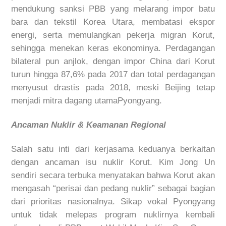
mendukung
sanksi
PBB yang
melarang
impor
batu
bara dan
tekstil
Korea Utara,
membatasi
ekspor
energi
,
serta
memulangkan
pekerja
migran
Korut
,
sehingga
menekan
keras
ekonominya
.
Perdagangan
bilateral pun
anjlok
,
dengan
impor
China
dari
Korut
turun
hingga
87,6% pada 2017 dan total
perdagangan
menyusut
drastis
pada 2018,
meski
Beijing
tetap
menjadi
mitra
dagang
utama
Pyongyang.
Ancaman
Nuklir
&
Keamanan
Regional
Salah
satu
inti
dari
kerjasama
keduanya
berkaitan
dengan
ancaman
isu
nuklir
Korut
. Kim Jong Un
sendiri
secara
terbuka
menyatakan
bahwa
Korut
akan
mengasah
“
perisai
dan
pedang
nuklir
”
sebagai
bagian
dari
prioritas
nasionalnya
.
Sikap
vokal
Pyongyang
untuk
tidak
melepas
program
nuklirnya
kembali