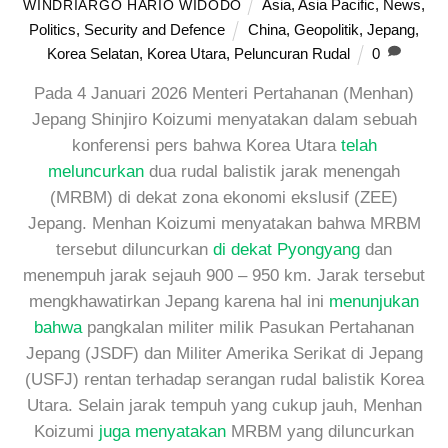
Asia
,
Asia Pacific
,
News
,
WINDRIARGO HARIO WIDODO
Politics
,
Security and Defence
China
,
Geopolitik
,
Jepang
,
Korea Selatan
,
Korea Utara
,
Peluncuran Rudal
0
Pada 4 Januari 2026 Menteri Pertahanan (Menhan)
Jepang Shinjiro Koizumi menyatakan dalam sebuah
konferensi pers bahwa Korea Utara
telah
meluncurkan
dua rudal balistik jarak menengah
(MRBM) di dekat zona ekonomi ekslusif (ZEE)
Jepang. Menhan Koizumi menyatakan bahwa MRBM
tersebut diluncurkan
di dekat Pyongyang
dan
menempuh jarak sejauh 900 – 950 km. Jarak tersebut
mengkhawatirkan Jepang karena hal ini
menunjukan
bahwa
pangkalan militer milik Pasukan Pertahanan
Jepang (JSDF) dan Militer Amerika Serikat di Jepang
(USFJ) rentan terhadap serangan rudal balistik Korea
Utara. Selain jarak tempuh yang cukup jauh, Menhan
Koizumi
juga menyatakan
MRBM yang diluncurkan