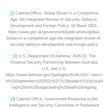
[1]
Cabinet Office. Global Britain in a Competitive
Age: the Integrated Review of Security, Defence,
Development and Foreign Policy. 16 Maret 2021.
https://www.gov.uk/government/publications/global-
britain-in-a-competitive-age-the-integrated-review-of-
security-defence-development-and-foreign-policy
[2]
U.S. Department Of Defense. AUKUS: The
Trilateral Security Partnership Between Australia,
U.K. and U.S.
https://www.defense.gov/Spotlights/AUKUS/#:~:text=I
n%20September%202021%2C%20leaders%20of,build
ing%20on%20longstanding%20and%20ongoing
[3]
Cabinet Office. Government Response to the
Intelligence and Security Committee of Parliament