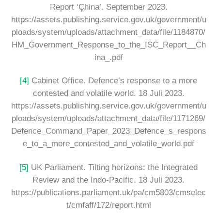
Report ‘Çhina’. September 2023.
https://assets.publishing.service.gov.uk/government/u
ploads/system/uploads/attachment_data/file/1184870/
HM_Government_Response_to_the_ISC_Report__Ch
ina_.pdf
[4]
Cabinet Office. Defence’s response to a more
contested and volatile world. 18 Juli 2023.
https://assets.publishing.service.gov.uk/government/u
ploads/system/uploads/attachment_data/file/1171269/
Defence_Command_Paper_2023_Defence_s_respons
e_to_a_more_contested_and_volatile_world.pdf
[5]
UK Parliament. Tilting horizons: the Integrated
Review and the Indo-Pacific. 18 Juli 2023.
https://publications.parliament.uk/pa/cm5803/cmselec
t/cmfaff/172/report.html