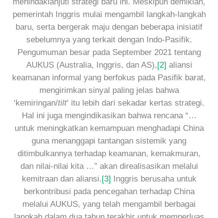
menindaklanjuti strategi baru ini. Meskipun demikian,
pemerintah Inggris mulai mengambil langkah-langkah
baru, serta bergerak maju dengan beberapa inisiatif
sebelumnya yang terkait dengan Indo-Pasifik.
Pengumuman besar pada September 2021 tentang
AUKUS (Australia, Inggris, dan AS),
[2]
aliansi
keamanan informal yang berfokus pada Pasifik barat,
mengirimkan sinyal paling jelas bahwa
‘kemiringan/
tilt
‘ itu lebih dari sekadar kertas strategi.
Hal ini juga mengindikasikan bahwa rencana “…
untuk meningkatkan kemampuan menghadapi China
guna menanggapi tantangan sistemik yang
ditimbulkannya terhadap keamanan, kemakmuran,
dan nilai-nilai kita …” akan direalisasikan melalui
kemitraan dan aliansi.
[3]
Inggris berusaha untuk
berkontribusi pada pencegahan terhadap China
melalui AUKUS, yang telah mengambil berbagai
langkah dalam dua tahun terakhir untuk memperluas