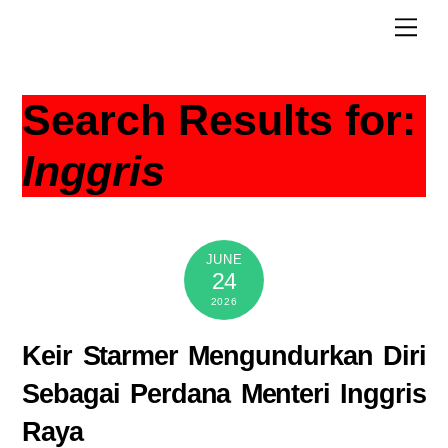
Skip
Men
to
content
Search Results for:
Inggris
JUNE
24
2026
Keir Starmer Mengundurkan Diri
Sebagai Perdana Menteri Inggris
Raya