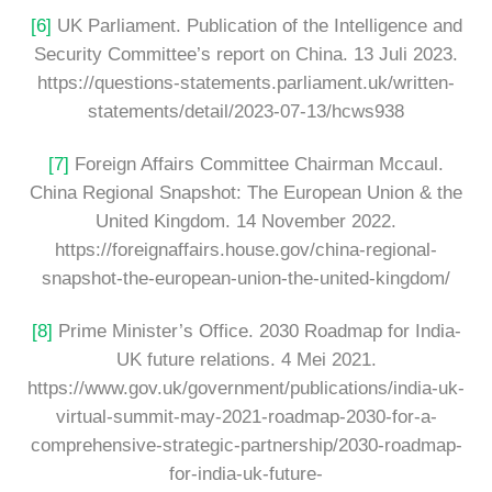
[6]
UK Parliament. Publication of the Intelligence and
Security Committee’s report on China. 13 Juli 2023.
https://questions-statements.parliament.uk/written-
statements/detail/2023-07-13/hcws938
[7]
Foreign Affairs Committee Chairman Mccaul.
China Regional Snapshot: The European Union & the
United Kingdom. 14 November 2022.
https://foreignaffairs.house.gov/china-regional-
snapshot-the-european-union-the-united-kingdom/
[8]
Prime Minister’s Office. 2030 Roadmap for India-
UK future relations. 4 Mei 2021.
https://www.gov.uk/government/publications/india-uk-
virtual-summit-may-2021-roadmap-2030-for-a-
comprehensive-strategic-partnership/2030-roadmap-
for-india-uk-future-